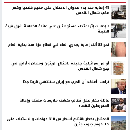
48 إصابة منذ بدء عدوان الاحتلال على مخيم قلنديا وكفر
عقب شمال القدس
‏3 إصابات إثر اعتداء مستوطنين على عائلة الكعابنة شرق قرية
الطيبة
نحو 58 ألف إصابة بجدري الماء في قطاع غزة منذ بداية العام
أوامر إسرائيلية جديدة لاقتلاع الزيتون ومصادرة أراضٍ في
جبع شمال القدس
ترامب: أعتقد أن الحرب مع إيران ستنتهي قريبًا جدًا
عائلة بشار عقل تطالب بكشف ملابسات مقتله وإحالة
المتورطين للقضاء
الاحتلال يخطر باقتلاع أشجار من 310 دونمات والاستيلاء على
3.5 دونم جنوب جنين