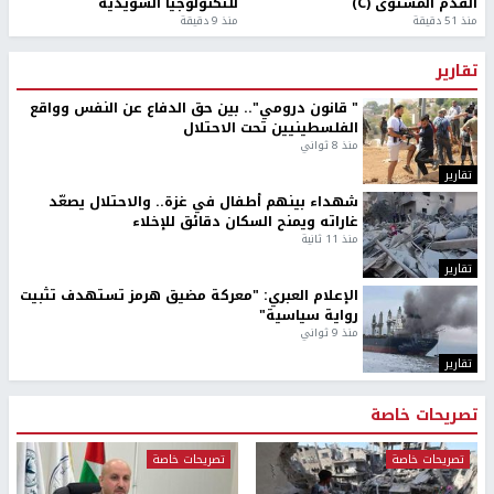
القدم المستوى (C)
للتكنولوجيا السويدية
منذ 51 دقيقة
منذ 9 دقيقة
تقارير
" قانون درومي".. بين حق الدفاع عن النفس وواقع
الفلسطينيين تحت الاحتلال
منذ 8 ثواني
تقارير
شهداء بينهم أطفال في غزة.. والاحتلال يصعّد
غاراته ويمنح السكان دقائق للإخلاء
منذ 11 ثانية
تقارير
الإعلام العبري: "معركة مضيق هرمز تستهدف تثبيت
رواية سياسية"
منذ 9 ثواني
تقارير
تصريحات خاصة
تصريحات خاصة
تصريحات خاصة