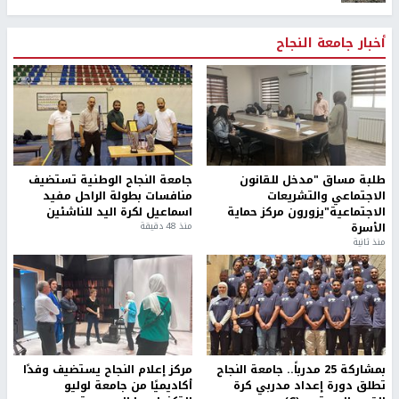
أخبار جامعة النجاح
طلبة مساق "مدخل للقانون
جامعة النجاح الوطنية تستضيف
الاجتماعي والتشريعات
منافسات بطولة الراحل مفيد
الاجتماعية"يزورون مركز حماية
اسماعيل لكرة اليد للناشئين
الأسرة
منذ 48 دقيقة
منذ ثانية
بمشاركة 25 مدرباً.. جامعة النجاح
مركز إعلام النجاح يستضيف وفدًا
تطلق دورة إعداد مدربي كرة
أكاديميًا من جامعة لوليو