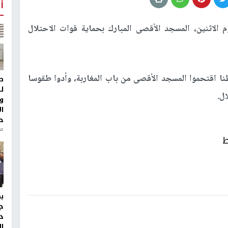
أ
الاثنين، المسجد الأقصى المبارك بحماية قوات الاحتلال
 محلية، بأن أكثر من (270) مستوطنا اقتحموا المسجد الأقصى من باب المغاربة، وأدوا طقوسا
ط
ل
ال.
و
ا
ح
من
ط
ج
د
ال