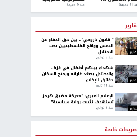
5 دقيقة
منذ 9 دقيقة
قارير
" قانون درومي".. بين حق الدفاع عن
النفس وواقع الفلسطينيين تحت
الاحتلال
قارير
منذ 8 ثواني
شهداء بينهم أطفال في غزة..
والاحتلال يصعّد غاراته ويمنح السكان
دقائق للإخلاء
قارير
منذ 11 ثانية
الإعلام العبري: "معركة مضيق هرمز
تستهدف تثبيت رواية سياسية"
منذ 9 ثواني
قارير
صريحات خاصة