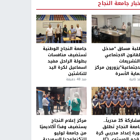
خبار جامعة النجاح
لبة مساق "مدخل
جامعة النجاح الوطنية
لقانون الاجتماعي
تستضيف منافسات
التشريعات
بطولة الراحل مفيد
لاجتماعية"يزورون مركز
اسماعيل لكرة اليد
ماية الأسرة
للناشئين
ذ ثانية
منذ 48 دقيقة
بمشاركة 25 مدرباً..
مركز إعلام النجاح
امعة النجاح تطلق
يستضيف وفدًا أكاديميًا
ورة إعداد مدربي كرة
من جامعة لوليو
قدم المستوى (C)
للتكنولوجيا السويدية