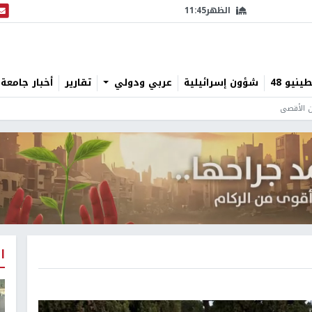
الظهر
11:45
البث
نيو 48
شؤون إسرائيلية
عربي ودولي
تقارير
أخبار جامعة 
 الأقصى
ا