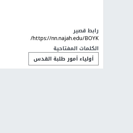
رابط قصير
https://nn.najah.edu/BOYK/
الكلمات المفتاحية
أولياء أمور طلبة القدس
مخططان استيطانيان جديدان يهددا
الدولي
تم النشر بتاريخ:
2026-01-11 10:18
اخر تحديث:
1-11 10:43