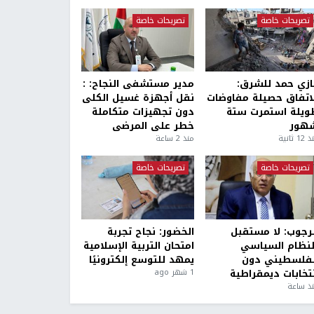
تصريحات خاصة
تصريحات خاصة
ازي حمد للشرق:
مدير مستشفى النجاح: :
لاتفاق حصيلة مفاوضات
نقل أجهزة غسيل الكلى
ويلة استمرت ستة
دون تجهيزات متكاملة
هور
خطر على المرضى
1 ثانية
منذ 2 ساعة
تصريحات خاصة
تصريحات خاصة
لرجوب: لا مستقبل
الخضور: نجاح تجربة
لنظام السياسي
امتحان التربية الإسلامية
لفلسطيني دون
يمهد للتوسع إلكترونيًا
نتخابات ديمقراطية
1 شهر ago
ذ ساعة