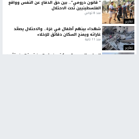
" قانون درومي".. بين حق الدفاع عن النفس وواقع
الفلسطينيين تحت الاحتلال
منذ 8 ثواني
تقارير
شهداء بينهم أطفال في غزة.. والاحتلال يصعّد
غاراته ويمنح السكان دقائق للإخلاء
منذ 11 ثانية
تقارير
الإعلام العبري: "معركة مضيق هرمز تستهدف تثبيت
رواية سياسية"
منذ 9 ثواني
تقارير
تصريحات خاصة
تصريحات خاصة
تصريحات خاصة
غازي حمد للشرق: الاتفاق حصيلة
مدير مستشفى النجاح: : نقل