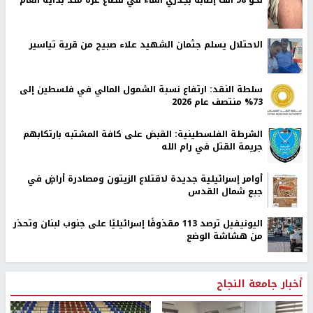
الاحتلال يسلم جثمان الشهيد علاء صبيح من قرية تياسير
سلطة النقد: ارتفاع نسبة الشمول المالي في فلسطين إلى
73% منتصف عام 2026
الشرطة الفلسطينية: القبض على كافة المشتبه بارتكابهم
جريمة القتل في رام الله
أوامر إسرائيلية جديدة لاقتلاع الزيتون ومصادرة أراضٍ في
جبع شمال القدس
اليونيفيل ترصد 113 مقذوفًا إسرائيليًا على جنوب لبنان وتحذر
من هشاشة الوضع
أخبار جامعة النجاح