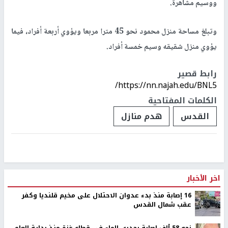
ووسيم مشاهرة.
وتبلغ مساحة منزل محمود نحو 45 مترا مربعا ويؤوي أربعة أفراد، فيما
يؤوي منزل شقيقه وسيم خمسة أفراد.
رابط قصير
https://nn.najah.edu/BNL5/
الكلمات المفتاحية
القدس
هدم منازل
اخر الأخبار
16 إصابة منذ بدء عدوان الاحتلال على مخيم قلنديا وكفر
عقب شمال القدس
نحو 58 ألف إصابة بجدري الماء في قطاع غزة منذ بداية العام