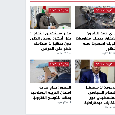
تصريحات خاصة
تصريحات خاصة
ازي حمد للشرق:
مدير مستشفى النجاح: :
لاتفاق حصيلة مفاوضات
نقل أجهزة غسيل الكلى
ويلة استمرت ستة
دون تجهيزات متكاملة
هور
خطر على المرضى
1 ثانية
منذ 2 ساعة
تصريحات خاصة
تصريحات خاصة
لرجوب: لا مستقبل
الخضور: نجاح تجربة
لنظام السياسي
امتحان التربية الإسلامية
لفلسطيني دون
يمهد للتوسع إلكترونيًا
نتخابات ديمقراطية
1 شهر ago
ذ ساعة