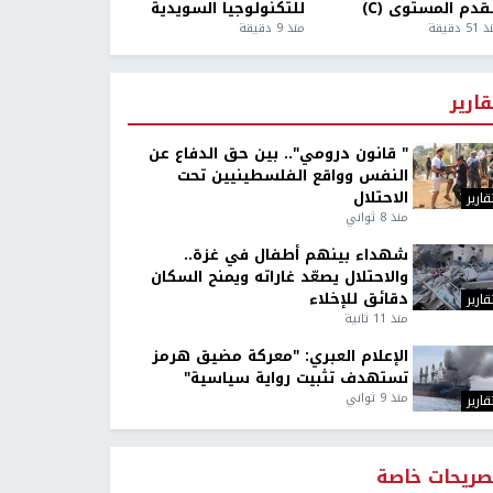
قدم المستوى (C)
للتكنولوجيا السويدية
5 دقيقة
منذ 9 دقيقة
قارير
" قانون درومي".. بين حق الدفاع عن
النفس وواقع الفلسطينيين تحت
الاحتلال
قارير
منذ 8 ثواني
شهداء بينهم أطفال في غزة..
والاحتلال يصعّد غاراته ويمنح السكان
دقائق للإخلاء
قارير
منذ 11 ثانية
الإعلام العبري: "معركة مضيق هرمز
تستهدف تثبيت رواية سياسية"
منذ 9 ثواني
قارير
صريحات خاصة