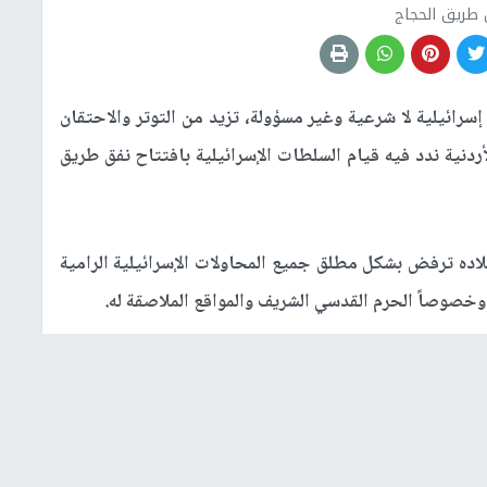
طريق الحجاج
إسرائيلية لا شرعية وغير مسؤولة، تزيد من التوتر والاحتقان
دنية ندد فيه قيام السلطات الإسرائيلية بافتتاح نفق طريق
اده ترفض بشكل مطلق جميع المحاولات الإسرائيلية الرامية
 وخصوصاً الحرم القدسي الشريف والمواقع الملاصقة له.
قانون الدولي والقانون الإنساني الدولي، كما تمثل إمعاناً في
لثقافة والعلوم (اليونسكو) الداعية لوقف جميع الحفريات
س"، ويعد هذا النفق جزءا من خطة "شلم" التي أقرتها الحكومة
وض المقدس بالبلدة القديمة بالقدس، عبر تنفيذ عشرات