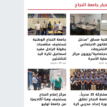
خبار جامعة النجاح
لبة مساق "مدخل
جامعة النجاح الوطنية
لقانون الاجتماعي
تستضيف منافسات
التشريعات
بطولة الراحل مفيد
لاجتماعية"يزورون مركز
اسماعيل لكرة اليد
ماية الأسرة
للناشئين
ذ ثانية
منذ 48 دقيقة
بمشاركة 25 مدرباً..
مركز إعلام النجاح
امعة النجاح تطلق
يستضيف وفدًا أكاديميًا
ورة إعداد مدربي كرة
من جامعة لوليو