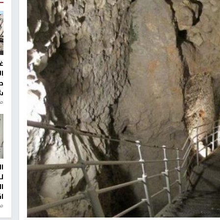
غ
ا
ط
ش
منذ 2
ا
ل
ا
ا
من