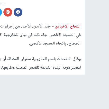
نفق 
النجاح الإخباري -
حذر الأردن، الأحد، من إجراءات 
في المسجد الأقصى. جاء ذلك في بيان للخارجية الأر
الحجاج، باتجاه المسجد الأقصى.
وقال المتحدث باسم الخارجية سفيان القضاة، أن بل
لتغيير هوية البلدة القديمة للقدس المحتلة وطابعها،
وشدد على أن تلك الممارسات "تمثل انتهاكاً صارخاً لل
انتهاك قرارات منظمة الأمم المتحدة للتربية وا
الإسرائيلية غير القانونية في البلدة القديمة للقد
الإسرائيلية، بهدف تعزيز وجودها في منطقة الح