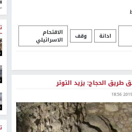
ال
منذ 1
ت
الاقتحام
ادانة
وقف
الاسرائيلي
ت
ت
ق طريق الحجاج: يزيد التوتر
2019-0
ت
ت