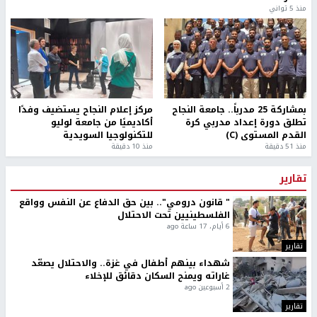
منذ 5 ثواني
بمشاركة 25 مدرباً.. جامعة النجاح
مركز إعلام النجاح يستضيف وفدًا
تطلق دورة إعداد مدربي كرة
أكاديميًا من جامعة لوليو
القدم المستوى (C)
للتكنولوجيا السويدية
منذ 51 دقيقة
منذ 10 دقيقة
تقارير
" قانون درومي".. بين حق الدفاع عن النفس وواقع
الفلسطينيين تحت الاحتلال
6 أيام، 17 ساعة ago
تقارير
شهداء بينهم أطفال في غزة.. والاحتلال يصعّد
غاراته ويمنح السكان دقائق للإخلاء
2 أسبوعين ago
تقارير