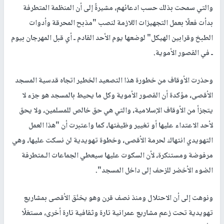
والتي سمحت بذلك حسب ادعائهم، مشيرةً إلى أن المنظمة المتطرفة
بدأت فعلًا بعمل التجهيزات اللازمة لنصب "مذبح المحرقة وأدوات
الطبخ وقرابين الهيكل" لوضعها يوم الأحد القادم ـ أي قبل المهرجان بيوم
ـ في القصور الأموية.
وحذرت الأوقاف من خطورة هذا التصعيد الخطير اتجاه قدسية المسجد
الأقصى، مؤكدة أن القصور الأموية وكل ما يحيط بالمسجد هو جزء لا
يتجزأ من الأوقاف الإسلامية، والتي هي حق خالص للمسلمين، ولا يحق
لأحد الاعتداء عليها أو تغيير وظيفتها، كما واعتبرت أن "هذا العمل
التهويدي انتهاك لحرمة الأقصى، وخطوة تهويدية لن نسكت عليها، وهي
مرفوضة ومستنكرة، لأن السكوت عليها سيعطي الجماعات الـمتطرفة
الضوء الأخضر للزحف إلى داخل المسجد".
ونوهت إلى أن الاحتلال ومنذ نصف قرن وهو يخنُق الأقصى بمشاريع
تهويدية تحت زعم مشاريع عمرانية تارة وثقافية تارة أخرى، مستغلًا