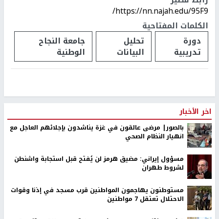
https://nn.najah.edu/95F9/
الكلمات المفتاحية
دورة
تحليل
جامعة النجاح
تدريبية
البيانات
الوطنية
اخر الأخبار
بالصور| مرضى عالقون في غزة يناشدون بإجلائهم العاجل مع
انهيار النظام الصحي
مسؤول إيراني: مضيق هرمز لن يُفتح قبل استجابة واشنطن
لشروط طهران
مستوطنون يهاجمون المواطنين قرب مسجد في إذنا وقوات
الاحتلال تعتقل 7 مواطنين