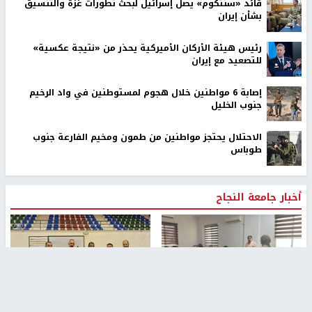
قائد «سنتكوم» يصل إسرائيل لبحث تطورات غزة والتنسيق
بشأن إيران
رئيس هيئة الأركان الأميركية يحذر من «نتيجة عكسية»
للتصعيد مع إيران
إصابة 6 مواطنين خلال هجوم لمستوطنين في واد الرخيم
جنوب الخليل
الاحتلال يحتجز مواطنين من طمون ومخيم الفارعة جنوب
طوباس
أخبار جامعة النجاح
طلبة مساق "مدخل للقانون
جامعة النجاح الوطنية تستضيف