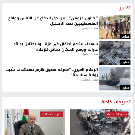
تقارير
" قانون درومي".. بين حق الدفاع عن النفس وواقع
الفلسطينيين تحت الاحتلال
منذ 8 ثواني
تقارير
شهداء بينهم أطفال في غزة.. والاحتلال يصعّد
غاراته ويمنح السكان دقائق للإخلاء
منذ 11 ثانية
تقارير
الإعلام العبري: "معركة مضيق هرمز تستهدف تثبيت
رواية سياسية"
منذ 9 ثواني
تقارير
تصريحات خاصة
تصريحات خاصة
تصريحات خاصة