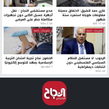
غازي حمد للشرق: الاتفاق حصيلة
مدير مستشفى النجاح: : نقل
مفاوضات طويلة استمرت ستة
أجهزة غسيل الكلى دون تجهيزات
شهور
متكاملة خطر على المرضى
منذ 12 ثانية
منذ 2 ساعة
تصريحات خاصة
تصريحات خاصة
الرجوب: لا مستقبل للنظام
الخضور: نجاح تجربة امتحان التربية
السياسي الفلسطيني دون
الإسلامية يمهد للتوسع إلكترونيًا
انتخابات ديمقراطية
1 شهر ago
منذ ساعة