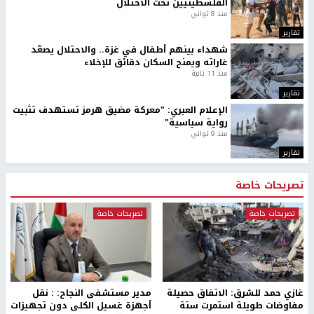
الفلسطينيين تحت الاحتلال
منذ 8 ثواني
تقارير
شهداء بينهم أطفال في غزة.. والاحتلال يصعّد
غاراته ويمنح السكان دقائق للإخلاء
منذ 11 ثانية
تقارير
الإعلام العبري: "معركة مضيق هرمز تستهدف تثبيت
رواية سياسية"
منذ 9 ثواني
تقارير
تصريحات خاصة
تصريحات خاصة
تصريحات خاصة
غازي حمد للشرق: الاتفاق حصيلة
مدير مستشفى النجاح: : نقل
مفاوضات طويلة استمرت ستة
أجهزة غسيل الكلى دون تجهيزات