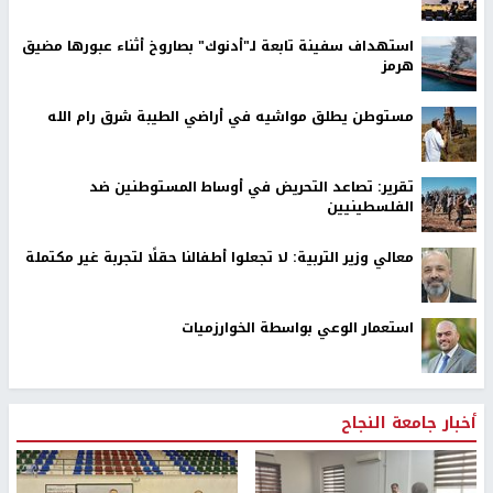
استهداف سفينة تابعة لـ"أدنوك" بصاروخ أثناء عبورها مضيق
هرمز
مستوطن يطلق مواشيه في أراضي الطيبة شرق رام الله
تقرير: تصاعد التحريض في أوساط المستوطنين ضد
الفلسطينيين
معالي وزير التربية: لا تجعلوا أطفالنا حقلًا لتجربة غير مكتملة
استعمار الوعي بواسطة الخوارزميات
أخبار جامعة النجاح