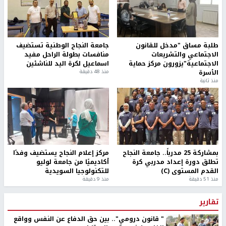
طلبة مساق "مدخل للقانون
جامعة النجاح الوطنية تستضيف
الاجتماعي والتشريعات
منافسات بطولة الراحل مفيد
الاجتماعية"يزورون مركز حماية
اسماعيل لكرة اليد للناشئين
الأسرة
منذ 48 دقيقة
منذ ثانية
بمشاركة 25 مدرباً.. جامعة النجاح
مركز إعلام النجاح يستضيف وفدًا
تطلق دورة إعداد مدربي كرة
أكاديميًا من جامعة لوليو
القدم المستوى (C)
للتكنولوجيا السويدية
منذ 51 دقيقة
منذ 9 دقيقة
تقارير
" قانون درومي".. بين حق الدفاع عن النفس وواقع