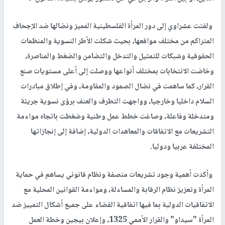
ولفتت عشراوي إلى دور المرأة الفلسطينية المميز ونضالها ضد الإجحاف
المتراكم من مختلف مواقعها، بحيث شكلت الأطر النسوية والمنظمات
الحقوقية وشبكات للتمثيل والتدخل والتضامن والضغط والمناصرة،
وخاضت الانتخابات بمختلف أنواعها ووصلت إلى أعلى مستويات صنع
القرار، كما ساهمت في نضال الصمود والمقاومة، وفي إطلاق مبادرات
السلام داخليا وخارجيا، وواجهت التطرف والعنف برؤى نسوية جريئة
ومتدخلة وفاعلة، وصاغت خطط عمل وطنية وضغطت باتجاه مواءمة
التشريعات مع الاتفاقات والمعاهدات الدولية، إضافة إلى إنجازاتها
المختلفة عربيا ودوليا.
وأكدت أهمية وجود تشريعات منصفة ونظام قانوني يساهم في حماية
المرأة وتعزيز نظام الرقابة والمساءلة، ومواءمة القوانين المحلية مع
الاتفاقيات الدولية بما فيها اتفاقية القضاء على جميع أشكال التمييز ضد
المرأة "سيداو" والقرار الأممي 1325، وإعلان بيجين وخطة العمل