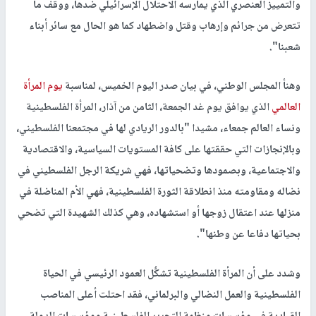
والتمييز العنصري الذي يمارسه الاحتلال الإسرائيلي ضدها، ووقف ما
تتعرض من جرائم وإرهاب وقتل واضطهاد كما هو الحال مع سائر أبناء
شعبنا".
وهنأ المجلس الوطني، في بيان صدر اليوم الخميس، لمناسبة
يوم المرأة
العالمي
الذي يوافق يوم غد الجمعة، الثامن من آذار، المرأة الفلسطينية
ونساء العالم جمعاء، مشيدا "بالدور الريادي لها في مجتمعنا الفلسطيني،
وبالإنجازات التي حققتها على كافة المستويات السياسية، والاقتصادية
والاجتماعية، وبصمودها وتضحياتها، فهي شريكة الرجل الفلسطيني في
نضاله ومقاومته منذ انطلاقة الثورة الفلسطينية، فهي الأم المناضلة في
منزلها عند اعتقال زوجها أو استشهاده، وهي كذلك الشهيدة التي تضحي
بحياتها دفاعا عن وطنها".
وشدد على أن المرأة الفلسطينية تشكُّل العمود الرئيسي في الحياة
الفلسطينية والعمل النضالي والبرلماني، فقد احتلت أعلى المناصب