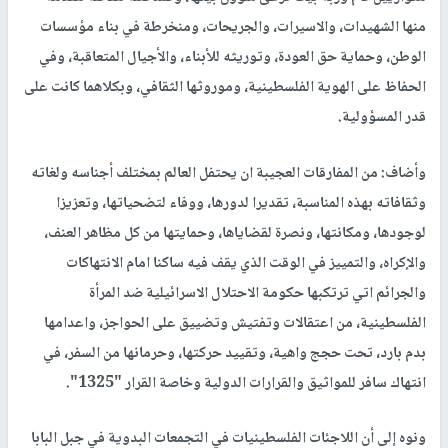
منها الشهيدات، والاسيرات، والجريحات، ومنخرطة في بناء مؤسسات
الوطن، وحماية حق العودة، وتوريثه للأبناء، والأجيال المتعاقبة، وفي
الحفاظ على الهوية الفلسطينية، وموروثها الثقافي، وبكلاهما كانت على
قدر المسؤولية.
وأضاف: من المفارقات العجيبة ان يحتفل العالم بمختلف أجناسه ولغاته
وثقافاته بهذه المناسبة، تقديرا لدورها، ووفاء لتضحياتها، وتعزيزا
لوجودها، ومكانتها، ونصرة لقضاياها، وحمايتها من كل مظاهر العنف،
والإكراه، والتمييز في الوقت الذي يقف فيه ساكنا امام الانتهاكات
والجرائم اتي ترتكبها حكومة الاحتلال الاسرائيلية ضد المرأة
الفلسطينية، من اعتقالات وتفتيش وتضييق على الحواجز، واعدامها
بدم بارد، تحت حجج واهية، وتقييد حركتها، وحرمانها من السفر، في
انتهاك سافر للمواثيق والقرارات الدولية وخاصة القرار "1325".
ونوه إلى أن اللاجئات الفلسطينيات في التجمعات البدوية في جبل البابا