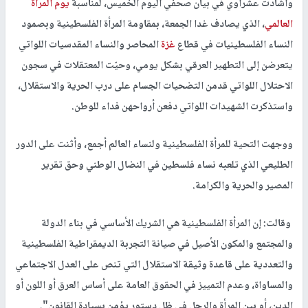
وأشادت عشراوي في بيان صحفي اليوم الخميس، لمناسبة
يوم المرأة
العالمي
، الذي يصادف غدا الجمعة، بمقاومة المرأة الفلسطينية وبصمود
النساء الفلسطينيات في قطاع
غزة
المحاصر والنساء المقدسيات اللواتي
يتعرضن إلى التطهير العرقي بشكل يومي، وحيّت المعتقلات في سجون
الاحتلال اللواتي قدمن التضحيات الجسام على درب الحرية والاستقلال،
واستذكرت الشهيدات اللواتي دفعن أرواحهن فداء للوطن.
ووجهت التحية للمرأة الفلسطينية ولنساء العالم أجمع، وأثنت على الدور
الطليعي الذي تلعبه نساء فلسطين في النضال الوطني وحق تقرير
المصير والحرية والكرامة.
وقالت: إن المرأة الفلسطينية هي الشريك الأساسي في بناء الدولة
والمجتمع والمكون الأصيل في صيانة التجربة الديمقراطية الفلسطينية
والتعددية على قاعدة وثيقة الاستقلال التي تنص على العدل الاجتماعي
والمساواة، وعدم التمييز في الحقوق العامة على أساس العرق أو اللون أو
الدين، أو بين المرأة والرجل في ظل دستور يؤمن بسيادة القانون".