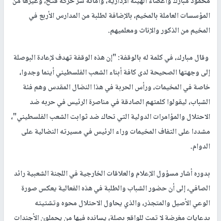
محمود مبارك وأعضاء الهيئة الإدارية، وأمانة سر حركة فتح، وغيرها من
المؤسسات العاملة بالمخيم، بالإضافة لطلبة من المدارس الأربع في
المخيم من الذكور والإناث ومعلميهم.
وقال مبارك، في كلمة له بالوقفة: "إن هذه الوقفة تهدف لإعادة البوصلة
إلى وجهتها الصحيحة لدى كافة أبناء الشعب الفلسطيني أينما وجدوا،
خاصة في المخيمات، ورأس الحربة في هذا النضال المقدس وهم فئة
الشباب، ليقولوا كلمتهم الصادقة في مناصرة الرئيس في حربه ضد
الاحتلال والمؤامرات الدولية التي تحاك ضد ثوابت الشعب الفلسطيني"،
مشددا على التفاف المخيمات وراء الرئيس في مسيرته النضالية على
الدوام.
بدوره أشار مسؤول الإعلام والعلاقات الخارجية في اللجنة الشعبية رائد
الصافي، إلى أن حضور الشباب والطلبة في هذه الفعالية يعكس صورة
الوعي الأصيل والمتجذر، والذي يحاول الاحتلال محوه وتشتيته
بدعايات مغرضة لا تمت للواقع بصلة، يسانده فيها من يحملون الأجندات