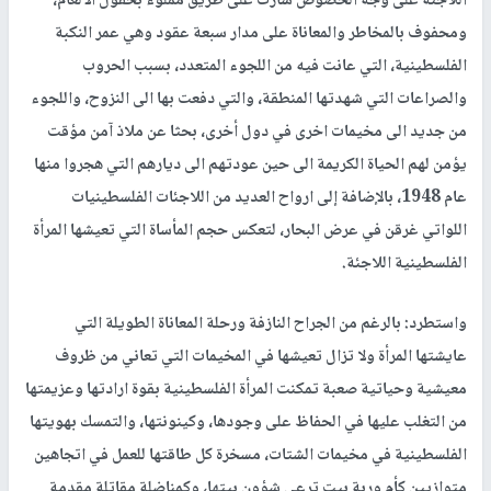
اللاجئة على وجه الخصوص سارت على طريق مملوء بحقول الألغام،
ومحفوف بالمخاطر والمعاناة على مدار سبعة عقود وهي عمر النكبة
الفلسطينية، التي عانت فيه من اللجوء المتعدد، بسبب الحروب
والصراعات التي شهدتها المنطقة، والتي دفعت بها الى النزوح، واللجوء
من جديد الى مخيمات اخرى في دول أخرى، بحثا عن ملاذ آمن مؤقت
يؤمن لهم الحياة الكريمة الى حين عودتهم الى ديارهم التي هجروا منها
عام 1948، بالإضافة إلى ارواح العديد من اللاجئات الفلسطينيات
اللواتي غرقن في عرض البحار، لتعكس حجم المأساة التي تعيشها المرأة
الفلسطينية اللاجئة.
واستطرد: بالرغم من الجراح النازفة ورحلة المعاناة الطويلة التي
عايشتها المرأة ولا تزال تعيشها في المخيمات التي تعاني من ظروف
معيشية وحياتية صعبة تمكنت المرأة الفلسطينية بقوة ارادتها وعزيمتها
من التغلب عليها في الحفاظ على وجودها، وكينونتها، والتمسك بهويتها
الفلسطينية في مخيمات الشتات، مسخرة كل طاقتها للعمل في اتجاهين
متوازيين كأم وربة بيت ترعى شؤون بيتها، وكمناضلة مقاتلة مقدمة