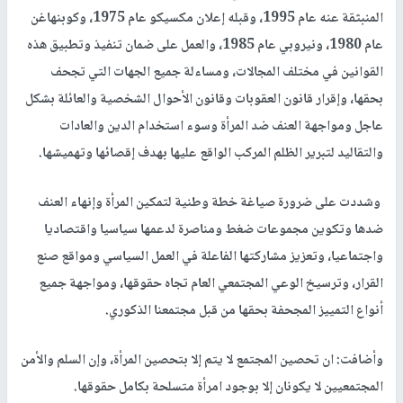
المنبثقة عنه عام 1995، وقبله إعلان مكسيكو عام 1975، وكوبنهاغن
عام 1980، ونيروبي عام 1985، والعمل على ضمان تنفيذ وتطبيق هذه
القوانين في مختلف المجالات، ومساءلة جميع الجهات التي تجحف
بحقها، وإقرار قانون العقوبات وقانون الأحوال الشخصية والعائلة بشكل
عاجل ومواجهة العنف ضد المرأة وسوء استخدام الدين والعادات
والتقاليد لتبرير الظلم المركب الواقع عليها بهدف إقصائها وتهميشها.
وشددت على ضرورة صياغة خطة وطنية لتمكين المرأة وإنهاء العنف
ضدها وتكوين مجموعات ضغط ومناصرة لدعمها سياسيا واقتصاديا
واجتماعيا، وتعزيز مشاركتها الفاعلة في العمل السياسي ومواقع صنع
القرار، وترسيخ الوعي المجتمعي العام تجاه حقوقها، ومواجهة جميع
أنواع التمييز المجحفة بحقها من قبل مجتمعنا الذكوري.
وأضافت: ان تحصين المجتمع لا يتم إلا بتحصين المرأة، وإن السلم والأمن
المجتمعيين لا يكونان إلا بوجود امرأة متسلحة بكامل حقوقها.