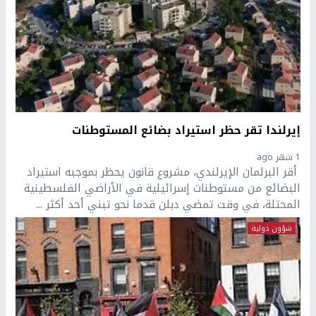
إيرلندا تقر حظر استيراد بضائع المستوطنات
1 شهر ago
أقر البرلمان الإيرلندي، مشروع قانون يحظر بموجبه استيراد
البضائع من مستوطنات إسرائيلية في الأراضي الفلسطينية
المحتلة، في وقت تمضي دبلن قدما نحو تبني أحد أكثر ...
شؤون دولية