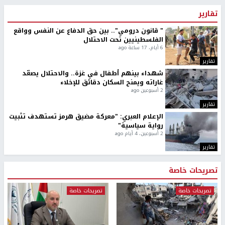
تقارير
" قانون درومي".. بين حق الدفاع عن النفس وواقع
الفلسطينيين تحت الاحتلال
6 أيام، 17 ساعة ago
تقارير
شهداء بينهم أطفال في غزة.. والاحتلال يصعّد
غاراته ويمنح السكان دقائق للإخلاء
2 أسبوعين ago
تقارير
الإعلام العبري: "معركة مضيق هرمز تستهدف تثبيت
رواية سياسية"
2 أسبوعين، 4 أيام ago
تقارير
تصريحات خاصة
تصريحات خاصة
تصريحات خاصة