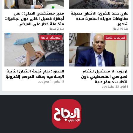
غازي حمد للشرق: الاتفاق حصيلة
مدير مستشفى النجاح: : نقل
مفاوضات طويلة استمرت ستة
أجهزة غسيل الكلى دون تجهيزات
شهور
متكاملة خطر على المرضى
منذ 16 ثانية
منذ 2 ساعة
تصريحات خاصة
تصريحات خاصة
الرجوب: لا مستقبل للنظام
الخضور: نجاح تجربة امتحان التربية
السياسي الفلسطيني دون
الإسلامية يمهد للتوسع إلكترونيًا
انتخابات ديمقراطية
3 أسابيع، 1 يوم ago
3 أيام، 23 ساعة ago