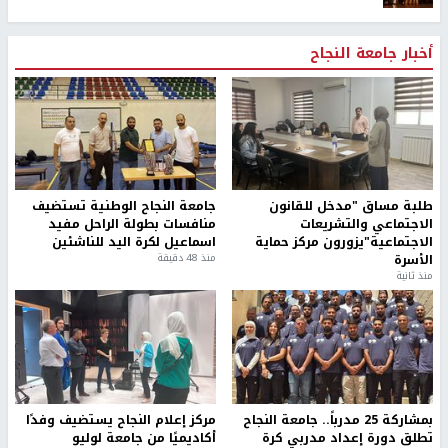
أخبار جامعة النجاح
طلبة مساق "مدخل للقانون
جامعة النجاح الوطنية تستضيف
الاجتماعي والتشريعات
منافسات بطولة الراحل مفيد
الاجتماعية"يزورون مركز حماية
اسماعيل لكرة اليد للناشئين
الأسرة
منذ 48 دقيقة
منذ ثانية
بمشاركة 25 مدرباً.. جامعة النجاح
مركز إعلام النجاح يستضيف وفدًا
تطلق دورة إعداد مدربي كرة
أكاديميًا من جامعة لوليو