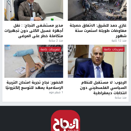
غازي حمد للشرق: الاتفاق حصيلة
مدير مستشفى النجاح: : نقل
مفاوضات طويلة استمرت ستة
أجهزة غسيل الكلى دون تجهيزات
شهور
متكاملة خطر على المرضى
منذ 12 ثانية
منذ 2 ساعة
تصريحات خاصة
تصريحات خاصة
الرجوب: لا مستقبل للنظام
الخضور: نجاح تجربة امتحان التربية
السياسي الفلسطيني دون
الإسلامية يمهد للتوسع إلكترونيًا
انتخابات ديمقراطية
1 شهر ago
منذ ساعة