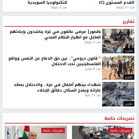
القدم المستوى (C)
للتكنولوجيا السويدية
منذ 51 دقيقة
منذ 9 دقيقة
تقارير
بالصور| مرضى عالقون في غزة يناشدون بإجلائهم
العاجل مع انهيار النظام الصحي
منذ 3 دقيقة
تقارير
" قانون درومي".. بين حق الدفاع عن النفس وواقع
الفلسطينيين تحت الاحتلال
منذ 8 ثواني
تقارير
شهداء بينهم أطفال في غزة.. والاحتلال يصعّد
غاراته ويمنح السكان دقائق للإخلاء
منذ 11 ثانية
تقارير
تصريحات خاصة
تصريحات خاصة
تصريحات خاصة