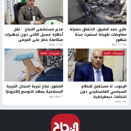
غازي حمد للشرق: الاتفاق حصيلة
مدير مستشفى النجاح: : نقل
مفاوضات طويلة استمرت ستة
أجهزة غسيل الكلى دون تجهيزات
شهور
متكاملة خطر على المرضى
منذ 12 ثانية
منذ 2 ساعة
تصريحات خاصة
تصريحات خاصة
الرجوب: لا مستقبل للنظام
الخضور: نجاح تجربة امتحان التربية
السياسي الفلسطيني دون
الإسلامية يمهد للتوسع إلكترونيًا
انتخابات ديمقراطية
1 شهر ago
منذ ساعة