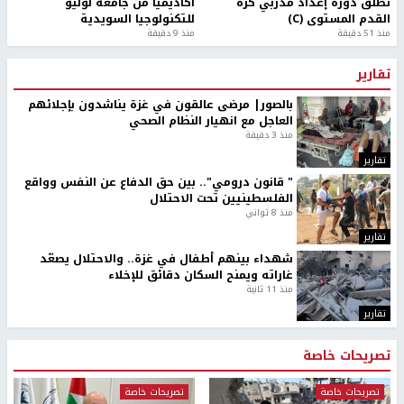
تطلق دورة إعداد مدربي كرة
أكاديميًا من جامعة لوليو
القدم المستوى (C)
للتكنولوجيا السويدية
منذ 51 دقيقة
منذ 9 دقيقة
تقارير
بالصور| مرضى عالقون في غزة يناشدون بإجلائهم
العاجل مع انهيار النظام الصحي
منذ 3 دقيقة
تقارير
" قانون درومي".. بين حق الدفاع عن النفس وواقع
الفلسطينيين تحت الاحتلال
منذ 8 ثواني
تقارير
شهداء بينهم أطفال في غزة.. والاحتلال يصعّد
غاراته ويمنح السكان دقائق للإخلاء
منذ 11 ثانية
تقارير
تصريحات خاصة
تصريحات خاصة
تصريحات خاصة