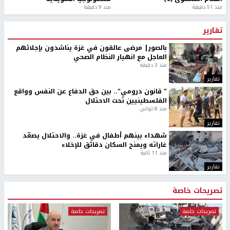
منذ 51 دقيقة
منذ 9 دقيقة
تقارير
بالصور| مرضى عالقون في غزة يناشدون بإجلائهم
العاجل مع انهيار النظام الصحي
منذ 3 دقيقة
تقارير
" قانون درومي".. بين حق الدفاع عن النفس وواقع
الفلسطينيين تحت الاحتلال
منذ 8 ثواني
تقارير
شهداء بينهم أطفال في غزة.. والاحتلال يصعّد
غاراته ويمنح السكان دقائق للإخلاء
منذ 11 ثانية
تقارير
تصريحات خاصة
تصريحات خاصة
تصريحات خاصة