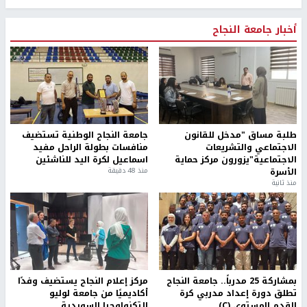
أخبار جامعة النجاح
طلبة مساق "مدخل للقانون
جامعة النجاح الوطنية تستضيف
الاجتماعي والتشريعات
منافسات بطولة الراحل مفيد
الاجتماعية"يزورون مركز حماية
اسماعيل لكرة اليد للناشئين
الأسرة
منذ 48 دقيقة
منذ ثانية
بمشاركة 25 مدرباً.. جامعة النجاح
مركز إعلام النجاح يستضيف وفدًا
تطلق دورة إعداد مدربي كرة
أكاديميًا من جامعة لوليو
القدم المستوى (C)
للتكنولوجيا السويدية