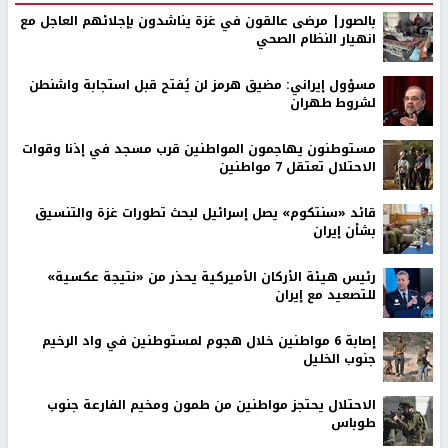
بالصور| مرضى عالقون في غزة يناشدون بإجلائهم العاجل مع
انهيار النظام الصحي
مسؤول إيراني: مضيق هرمز لن يُفتح قبل استجابة واشنطن
لشروط طهران
مستوطنون يهاجمون المواطنين قرب مسجد في إذنا وقوات
الاحتلال تعتقل 7 مواطنين
قائد «سنتكوم» يصل إسرائيل لبحث تطورات غزة والتنسيق
بشأن إيران
رئيس هيئة الأركان الأميركية يحذر من «نتيجة عكسية»
للتصعيد مع إيران
إصابة 6 مواطنين خلال هجوم لمستوطنين في واد الرخيم
جنوب الخليل
الاحتلال يحتجز مواطنين من طمون ومخيم الفارعة جنوب
طوباس