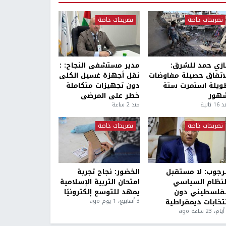
تصريحات خاصة
تصريحات خاصة
ازي حمد للشرق:
مدير مستشفى النجاح: :
لاتفاق حصيلة مفاوضات
نقل أجهزة غسيل الكلى
ويلة استمرت ستة
دون تجهيزات متكاملة
هور
خطر على المرضى
1 ثانية
منذ 2 ساعة
تصريحات خاصة
تصريحات خاصة
لرجوب: لا مستقبل
الخضور: نجاح تجربة
لنظام السياسي
امتحان التربية الإسلامية
لفلسطيني دون
يمهد للتوسع إلكترونيًا
نتخابات ديمقراطية
3 أسابيع، 1 يوم ago