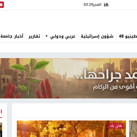
الفجر
03:29
البث
نيو 48
شؤون إسرائيلية
عربي ودولي
تقارير
أخبار جامعة 
ا
هاي تِك