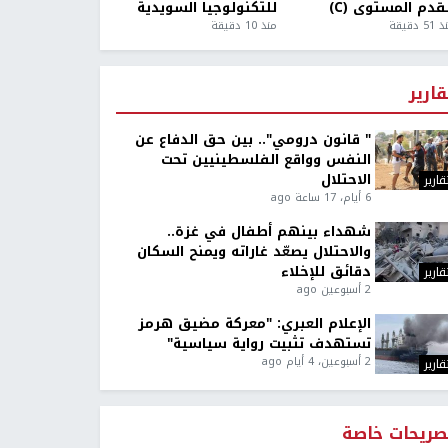
قدم المستوى (C)
للتكنولوجيا السويدية
5 دقيقة
منذ 10 دقيقة
قارير
" قانون درومي".. بين حق الدفاع عن
النفس وواقع الفلسطينيين تحت
الاحتلال
قارير
6 أيام، 17 ساعة ago
شهداء بينهم أطفال في غزة..
والاحتلال يصعّد غاراته ويمنح السكان
دقائق للإخلاء
قارير
2 أسبوعين ago
الإعلام العبري: "معركة مضيق هرمز
تستهدف تثبيت رواية سياسية"
2 أسبوعين، 4 أيام ago
قارير
صريحات خاصة