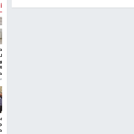
أ
ط
ل
و
ا
ح
منذ 
ج
د