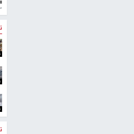
ال
منذ 1
ت
ت
ت
ت
ت