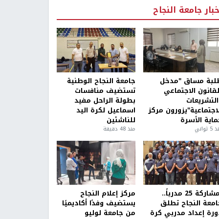
خبار جامعة النجاح
لبة مساق "مدخل
جامعة النجاح الوطنية
لقانون الاجتماعي
تستضيف منافسات
التشريعات
بطولة الراحل مفيد
لاجتماعية"يزورون مركز
اسماعيل لكرة اليد
ماية الأسرة
للناشئين
5 ثواني
منذ 48 دقيقة
بمشاركة 25 مدرباً..
مركز إعلام النجاح
امعة النجاح تطلق
يستضيف وفدًا أكاديميًا
ورة إعداد مدربي كرة
من جامعة لوليو