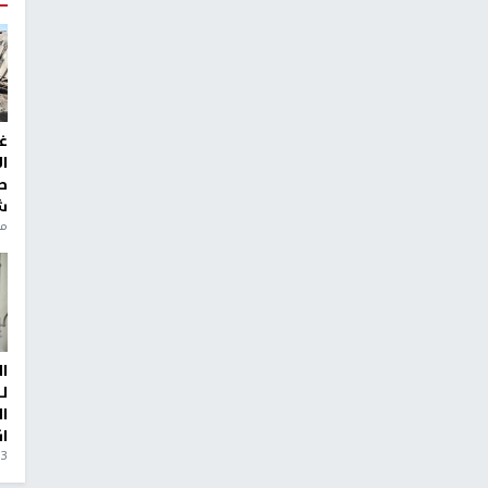
غ
ا
ط
ش
منذ 6
ا
ل
ا
ا
3 أيام، 23 ساعة ago