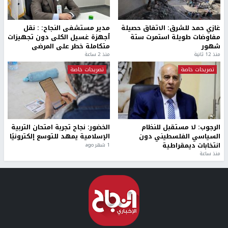
غازي حمد للشرق: الاتفاق حصيلة
مدير مستشفى النجاح: : نقل
مفاوضات طويلة استمرت ستة
أجهزة غسيل الكلى دون تجهيزات
شهور
متكاملة خطر على المرضى
منذ 12 ثانية
منذ 2 ساعة
تصريحات خاصة
تصريحات خاصة
الرجوب: لا مستقبل للنظام
الخضور: نجاح تجربة امتحان التربية
السياسي الفلسطيني دون
الإسلامية يمهد للتوسع إلكترونيًا
انتخابات ديمقراطية
1 شهر ago
منذ ساعة