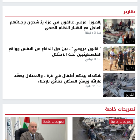
تقارير
بالصور| مرضى عالقون في غزة يناشدون بإجلائهم
العاجل مع انهيار النظام الصحي
منذ 3 دقيقة
تقارير
" قانون درومي".. بين حق الدفاع عن النفس وواقع
الفلسطينيين تحت الاحتلال
منذ 8 ثواني
تقارير
شهداء بينهم أطفال في غزة.. والاحتلال يصعّد
غاراته ويمنح السكان دقائق للإخلاء
منذ 11 ثانية
تقارير
تصريحات خاصة
تصريحات خاصة
تصريحات خاصة