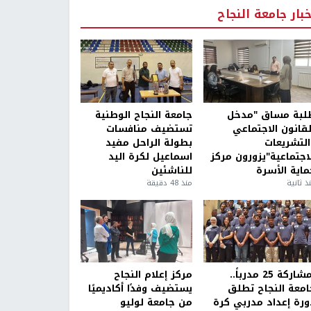
خبار جامعة النجاح
لبة مساق "مدخل
جامعة النجاح الوطنية
لقانون الاجتماعي
تستضيف منافسات
التشريعات
بطولة الراحل مفيد
لاجتماعية"يزورون مركز
اسماعيل لكرة اليد
ماية الأسرة
للناشئين
ذ ثانية
منذ 48 دقيقة
بمشاركة 25 مدرباً..
مركز إعلام النجاح
امعة النجاح تطلق
يستضيف وفدًا أكاديميًا
ورة إعداد مدربي كرة
من جامعة لوليو