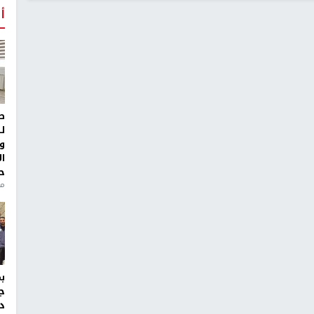
أ
ط
ل
و
ا
ح
من
ج
د