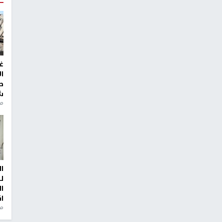
غ
ا
ط
ش
منذ 2
ا
ل
ا
ا
من