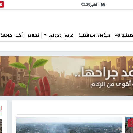
الفجر
03:28
البث
نيو 48
شؤون إسرائيلية
عربي ودولي
تقارير
أخبار جامعة 
ا