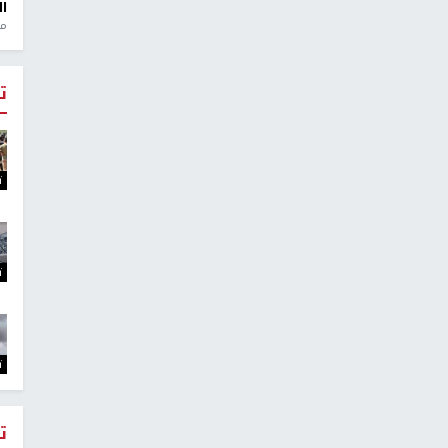
ال
منذ 1
ت
ت
ت
ت
ت