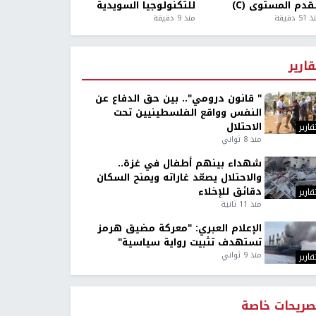
قدم المستوى (C)
للتكنولوجيا السويدية
5 دقيقة
منذ 9 دقيقة
قارير
" قانون درومي".. بين حق الدفاع عن
النفس وواقع الفلسطينيين تحت
الاحتلال
قارير
منذ 8 ثواني
شهداء بينهم أطفال في غزة..
والاحتلال يصعّد غاراته ويمنح السكان
دقائق للإخلاء
قارير
منذ 11 ثانية
الإعلام العبري: "معركة مضيق هرمز
تستهدف تثبيت رواية سياسية"
منذ 9 ثواني
قارير
صريحات خاصة