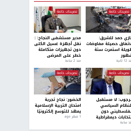
تصريحات خاصة
تصريحات خاصة
ازي حمد للشرق:
مدير مستشفى النجاح: :
لاتفاق حصيلة مفاوضات
نقل أجهزة غسيل الكلى
ويلة استمرت ستة
دون تجهيزات متكاملة
هور
خطر على المرضى
1 ثانية
منذ 2 ساعة
تصريحات خاصة
تصريحات خاصة
لرجوب: لا مستقبل
الخضور: نجاح تجربة
لنظام السياسي
امتحان التربية الإسلامية
لفلسطيني دون
يمهد للتوسع إلكترونيًا
نتخابات ديمقراطية
1 شهر ago
ذ ساعة