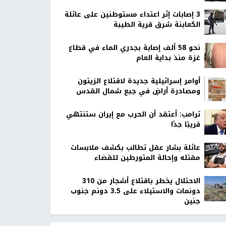
‏3 إصابات إثر اعتداء مستوطنين على عائلة
الكعابنة شرق قرية الطيبة
نحو 58 ألف إصابة بجدري الماء في قطاع
غزة منذ بداية العام
أوامر إسرائيلية جديدة لاقتلاع الزيتون
ومصادرة أراضٍ في جبع شمال القدس
ترامب: أعتقد أن الحرب مع إيران ستنتهي
قريبًا جدًا
عائلة بشار عقل تطالب بكشف ملابسات
مقتله وإحالة المتورطين للقضاء
الاحتلال يخطر باقتلاع أشجار من 310
دونمات والاستيلاء على 3.5 دونم جنوب
جنين