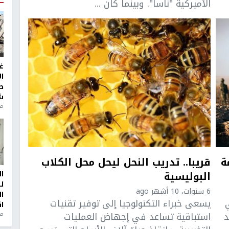
الأميركية "ناسا". وبينما كان ...
غ
ا
ط
ش
منذ 2
ة
قريبا.. تدريب النحل ليحل محل الكلاب
البوليسية
ا
ل
6 سنوات، 10 أشهر ago
ا
يسعى خبراء التكنولوجيا إلى توفير تقنيات
ا
د
استباقية تساعد في إجهاض العمليات
من