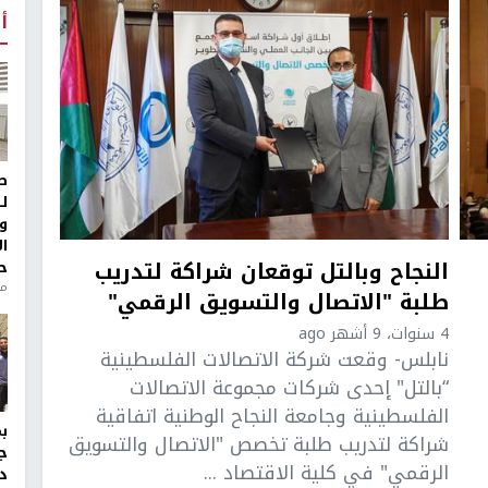
أ
ط
ل
و
ا
النجاح وبالتل توقعان شراكة لتدريب
ح
من
طلبة "الاتصال والتسويق الرقمي"
4 سنوات، 9 أشهر ago
نابلس- وقعت شركة الاتصالات الفلسطينية
“بالتل" إحدى شركات مجموعة الاتصالات
الفلسطينية وجامعة النجاح الوطنية اتفاقية
شراكة لتدريب طلبة تخصص "الاتصال والتسويق
ج
الرقمي" في كلية الاقتصاد ...
د