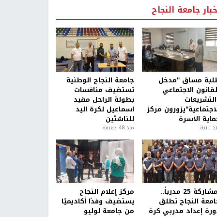
خبار جامعة النجاح
لبة مساق "مدخل
جامعة النجاح الوطنية
لقانون الاجتماعي
تستضيف منافسات
التشريعات
بطولة الراحل مفيد
لاجتماعية"يزورون مركز
اسماعيل لكرة اليد
ماية الأسرة
للناشئين
ذ ثانية
منذ 48 دقيقة
بمشاركة 25 مدرباً..
مركز إعلام النجاح
امعة النجاح تطلق
يستضيف وفدًا أكاديميًا
ورة إعداد مدربي كرة
من جامعة لوليو