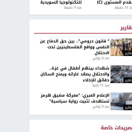
قدم المستوى (C)
للتكنولوجيا السويدية
5 دقيقة
منذ 9 دقيقة
قارير
" قانون درومي".. بين حق الدفاع عن
النفس وواقع الفلسطينيين تحت
الاحتلال
قارير
منذ 8 ثواني
شهداء بينهم أطفال في غزة..
والاحتلال يصعّد غاراته ويمنح السكان
دقائق للإخلاء
قارير
منذ 11 ثانية
الإعلام العبري: "معركة مضيق هرمز
تستهدف تثبيت رواية سياسية"
منذ 9 ثواني
قارير
صريحات خاصة