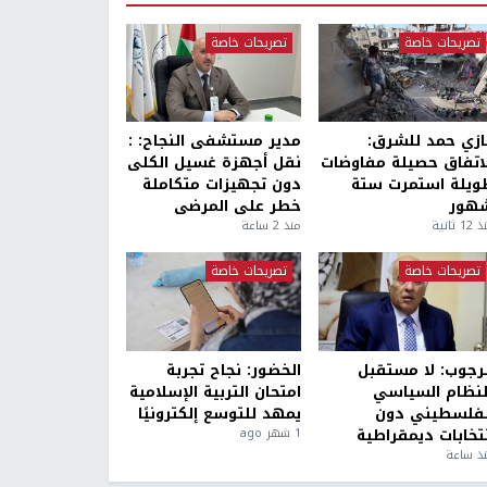
تصريحات خاصة
تصريحات خاصة
ازي حمد للشرق:
مدير مستشفى النجاح: :
لاتفاق حصيلة مفاوضات
نقل أجهزة غسيل الكلى
ويلة استمرت ستة
دون تجهيزات متكاملة
هور
خطر على المرضى
1 ثانية
منذ 2 ساعة
تصريحات خاصة
تصريحات خاصة
لرجوب: لا مستقبل
الخضور: نجاح تجربة
لنظام السياسي
امتحان التربية الإسلامية
لفلسطيني دون
يمهد للتوسع إلكترونيًا
نتخابات ديمقراطية
1 شهر ago
ذ ساعة