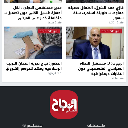
غازي حمد للشرق: الاتفاق حصيلة
مدير مستشفى النجاح: : نقل
مفاوضات طويلة استمرت ستة
أجهزة غسيل الكلى دون تجهيزات
شهور
متكاملة خطر على المرضى
منذ 12 ثانية
منذ 2 ساعة
تصريحات خاصة
تصريحات خاصة
الرجوب: لا مستقبل للنظام
الخضور: نجاح تجربة امتحان التربية
السياسي الفلسطيني دون
الإسلامية يمهد للتوسع إلكترونيًا
انتخابات ديمقراطية
1 شهر ago
منذ ساعة
فلسطينيات
فلسطينيو 48