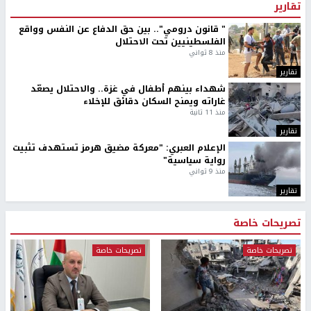
تقارير
" قانون درومي".. بين حق الدفاع عن النفس وواقع
الفلسطينيين تحت الاحتلال
منذ 8 ثواني
تقارير
شهداء بينهم أطفال في غزة.. والاحتلال يصعّد
غاراته ويمنح السكان دقائق للإخلاء
منذ 11 ثانية
تقارير
الإعلام العبري: "معركة مضيق هرمز تستهدف تثبيت
رواية سياسية"
منذ 9 ثواني
تقارير
تصريحات خاصة
تصريحات خاصة
تصريحات خاصة