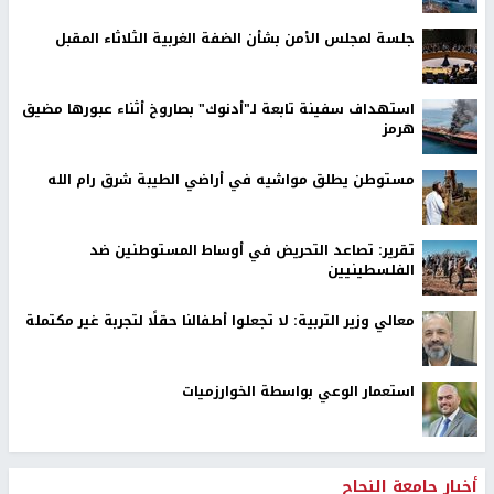
جلسة لمجلس الأمن بشأن الضفة الغربية الثلاثاء المقبل
استهداف سفينة تابعة لـ"أدنوك" بصاروخ أثناء عبورها مضيق
هرمز
مستوطن يطلق مواشيه في أراضي الطيبة شرق رام الله
تقرير: تصاعد التحريض في أوساط المستوطنين ضد
الفلسطينيين
معالي وزير التربية: لا تجعلوا أطفالنا حقلًا لتجربة غير مكتملة
استعمار الوعي بواسطة الخوارزميات
أخبار جامعة النجاح