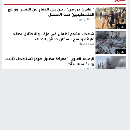
" قانون درومي".. بين حق الدفاع عن النفس وواقع
الفلسطينيين تحت الاحتلال
منذ 8 ثواني
تقارير
شهداء بينهم أطفال في غزة.. والاحتلال يصعّد
غاراته ويمنح السكان دقائق للإخلاء
منذ 11 ثانية
تقارير
الإعلام العبري: "معركة مضيق هرمز تستهدف تثبيت
رواية سياسية"
منذ 9 ثواني
تقارير
تصريحات خاصة
تصريحات خاصة
تصريحات خاصة