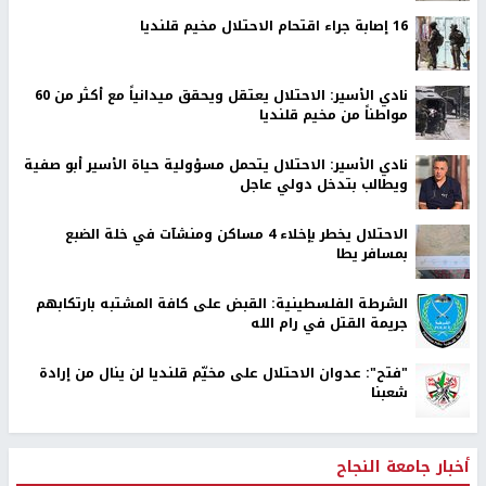
16 إصابة جراء اقتحام الاحتلال مخيم قلنديا
نادي الأسير: الاحتلال يعتقل ويحقق ميدانياً مع أكثر من 60
مواطناً من مخيم قلنديا
نادي الأسير: الاحتلال يتحمل مسؤولية حياة الأسير أبو صفية
ويطالب بتدخل دولي عاجل
الاحتلال يخطر بإخلاء 4 مساكن ومنشآت في خلة الضبع
بمسافر يطا
الشرطة الفلسطينية: القبض على كافة المشتبه بارتكابهم
جريمة القتل في رام الله
"فتح": عدوان الاحتلال على مخيّم قلنديا لن ينال من إرادة
شعبنا
أخبار جامعة النجاح