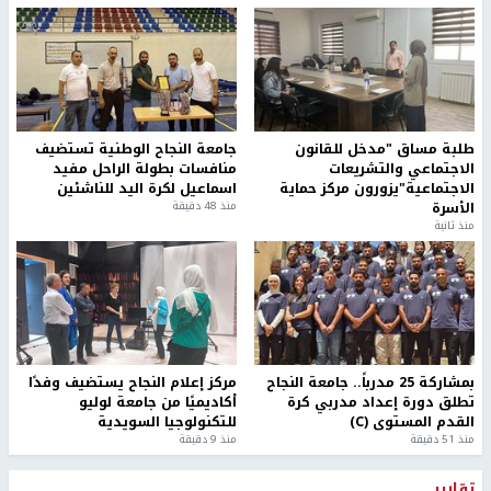
طلبة مساق "مدخل للقانون
جامعة النجاح الوطنية تستضيف
الاجتماعي والتشريعات
منافسات بطولة الراحل مفيد
الاجتماعية"يزورون مركز حماية
اسماعيل لكرة اليد للناشئين
الأسرة
منذ 48 دقيقة
منذ ثانية
بمشاركة 25 مدرباً.. جامعة النجاح
مركز إعلام النجاح يستضيف وفدًا
تطلق دورة إعداد مدربي كرة
أكاديميًا من جامعة لوليو
القدم المستوى (C)
للتكنولوجيا السويدية
منذ 51 دقيقة
منذ 9 دقيقة
تقارير