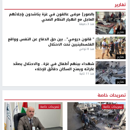
تقارير
بالصور| مرضى عالقون في غزة يناشدون بإجلائهم
العاجل مع انهيار النظام الصحي
منذ 3 دقيقة
تقارير
" قانون درومي".. بين حق الدفاع عن النفس وواقع
الفلسطينيين تحت الاحتلال
منذ 8 ثواني
تقارير
شهداء بينهم أطفال في غزة.. والاحتلال يصعّد
غاراته ويمنح السكان دقائق للإخلاء
منذ 11 ثانية
تقارير
تصريحات خاصة
تصريحات خاصة
تصريحات خاصة