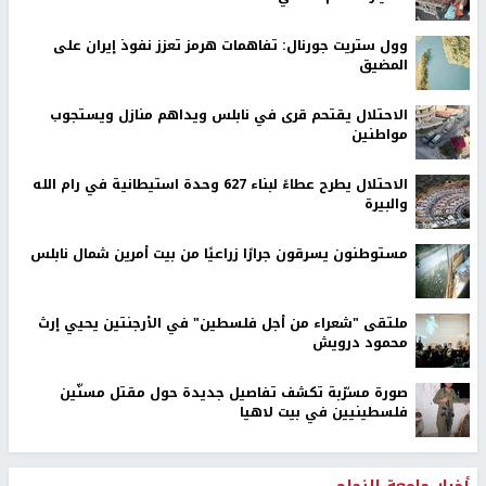
وول ستريت جورنال: تفاهمات هرمز تعزز نفوذ إيران على
المضيق
الاحتلال يقتحم قرى في نابلس ويداهم منازل ويستجوب
مواطنين
الاحتلال يطرح عطاءً لبناء 627 وحدة استيطانية في رام الله
والبيرة
مستوطنون يسرقون جرارًا زراعيًا من بيت أمرين شمال نابلس
ملتقى "شعراء من أجل فلسطين" في الأرجنتين يحيي إرث
محمود درويش
صورة مسرّبة تكشف تفاصيل جديدة حول مقتل مسنّين
فلسطينيين في بيت لاهيا
أخبار جامعة النجاح