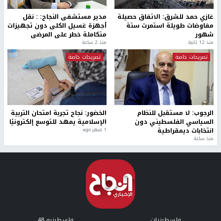
غازي حمد للشرق: الاتفاق حصيلة
مدير مستشفى النجاح: : نقل
مفاوضات طويلة استمرت ستة
أجهزة غسيل الكلى دون تجهيزات
شهور
متكاملة خطر على المرضى
منذ 12 ثانية
منذ 2 ساعة
تصريحات خاصة
تصريحات خاصة
الرجوب: لا مستقبل للنظام
الخضور: نجاح تجربة امتحان التربية
السياسي الفلسطيني دون
الإسلامية يمهد للتوسع إلكترونيًا
انتخابات ديمقراطية
1 شهر ago
منذ ساعة
فلسطينيات
فلسطينيو 48