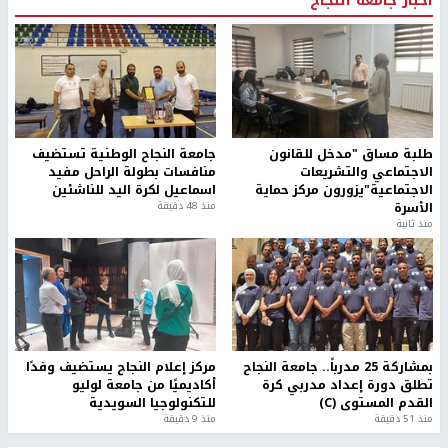
طلبة مساق "مدخل للقانون
جامعة النجاح الوطنية تستضيف
الاجتماعي والتشريعات
منافسات بطولة الراحل مفيد
الاجتماعية"يزورون مركز حماية
اسماعيل لكرة اليد للناشئين
الأسرة
منذ 48 دقيقة
منذ ثانية
بمشاركة 25 مدرباً.. جامعة النجاح
مركز إعلام النجاح يستضيف وفدًا
تطلق دورة إعداد مدربي كرة
أكاديميًا من جامعة لوليو
القدم المستوى (C)
للتكنولوجيا السويدية
منذ 51 دقيقة
منذ 9 دقيقة