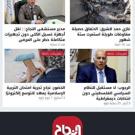
غازي حمد للشرق: الاتفاق حصيلة
مدير مستشفى النجاح: : نقل
مفاوضات طويلة استمرت ستة
أجهزة غسيل الكلى دون تجهيزات
شهور
متكاملة خطر على المرضى
منذ 16 ثانية
منذ 2 ساعة
تصريحات خاصة
تصريحات خاصة
الرجوب: لا مستقبل للنظام
الخضور: نجاح تجربة امتحان التربية
السياسي الفلسطيني دون
الإسلامية يمهد للتوسع إلكترونيًا
انتخابات ديمقراطية
3 أسابيع، 1 يوم ago
3 أيام، 23 ساعة ago