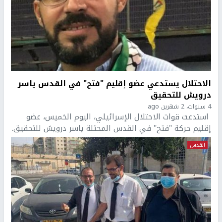
الاحتلال يستدعي عضو إقليم "فتح" في القدس ياسر
درويش للتحقيق
4 سنوات، 2 شهرين ago
استدعت قوات الاحتلال الإسرائيلي، اليوم الخميس، عضو
إقليم حركة "فتح" في القدس المحتلة ياسر درويش للتحقيق.
القدس