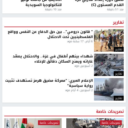
القدم المستوى (C)
للتكنولوجيا السويدية
منذ 51 دقيقة
منذ 10 دقيقة
تقارير
" قانون درومي".. بين حق الدفاع عن النفس وواقع
الفلسطينيين تحت الاحتلال
6 أيام، 17 ساعة ago
تقارير
شهداء بينهم أطفال في غزة.. والاحتلال يصعّد
غاراته ويمنح السكان دقائق للإخلاء
2 أسبوعين ago
تقارير
الإعلام العبري: "معركة مضيق هرمز تستهدف تثبيت
رواية سياسية"
2 أسبوعين، 4 أيام ago
تقارير
تصريحات خاصة
تصريحات خاصة
تصريحات خاصة