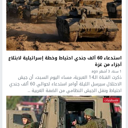
استدعاء 60 ألف جندي احتياط وخطة إسرائيلية لابتلاع
أجزاء من غزة
1 سنة، 3 أشهر ago
ذكرت القناة الـ14 العبرية، مساء اليوم السبت، أن جيش
الاحتلال سيرسل الليلة أوامر استدعاء لحوالي 60 ألف جندي
احتياط ونقل الجيش النظامي من الضفة الغربية ...
فلسطينيات