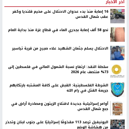
اخر الأخبار
16 إصابة منذ بدء عدوان الاحتلال على مخيم قلنديا وكفر
عقب شمال القدس
نحو 58 ألف إصابة بجدري الماء في قطاع غزة منذ بداية العام
الاحتلال يسلم جثمان الشهيد علاء صبيح من قرية تياسير
سلطة النقد: ارتفاع نسبة الشمول المالي في فلسطين إلى
73% منتصف عام 2026
الشرطة الفلسطينية: القبض على كافة المشتبه بارتكابهم
جريمة القتل في رام الله
أوامر إسرائيلية جديدة لاقتلاع الزيتون ومصادرة أراضٍ في
جبع شمال القدس
اليونيفيل ترصد 113 مقذوفًا إسرائيليًا على جنوب لبنان وتحذر
من هشاشة الوضع