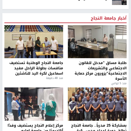
أخبار جامعة النجاح
طلبة مساق "مدخل للقانون
جامعة النجاح الوطنية تستضيف
الاجتماعي والتشريعات
منافسات بطولة الراحل مفيد
الاجتماعية"يزورون مركز حماية
اسماعيل لكرة اليد للناشئين
الأسرة
منذ 48 دقيقة
منذ 5 ثواني
بمشاركة 25 مدرباً.. جامعة النجاح
مركز إعلام النجاح يستضيف وفدًا
تطلق دورة إعداد مدربي كرة
أكاديميًا من جامعة لوليو