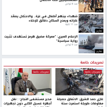
الفلسطينيين تحت الاحتلال
منذ 8 ثواني
تقارير
شهداء بينهم أطفال في غزة.. والاحتلال يصعّد
غاراته ويمنح السكان دقائق للإخلاء
منذ 11 ثانية
تقارير
الإعلام العبري: "معركة مضيق هرمز تستهدف تثبيت
رواية سياسية"
منذ 9 ثواني
تقارير
تصريحات خاصة
تصريحات خاصة
تصريحات خاصة
غازي حمد للشرق: الاتفاق حصيلة
مدير مستشفى النجاح: : نقل
مفاوضات طويلة استمرت ستة
أجهزة غسيل الكلى دون تجهيزات