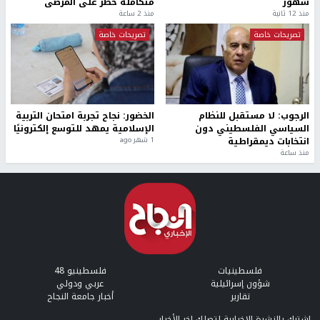
شهور
متكاملة خطر على المرضى
منذ 12 ثانية
منذ 2 ساعة
تصريحات خاصة
تصريحات خاصة
الرجوب: لا مستقبل للنظام
الخضور: نجاح تجربة امتحان التربية
السياسي الفلسطيني دون
الإسلامية يمهد للتوسع إلكترونيًا
انتخابات ديمقراطية
1 شهر ago
منذ ساعة
فلسطينيات
فلسطينيو 48
شؤون إسرائيلية
عربي ودولي
تقارير
أخبار جامعة النجاح
إشترك بالنشرة الإخبارية لتصلك اخر الأخبار