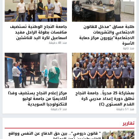
طلبة مساق "مدخل للقانون
جامعة النجاح الوطنية تستضيف
الاجتماعي والتشريعات
منافسات بطولة الراحل مفيد
الاجتماعية"يزورون مركز حماية
اسماعيل لكرة اليد للناشئين
الأسرة
منذ 48 دقيقة
منذ ثانية
بمشاركة 25 مدرباً.. جامعة النجاح
مركز إعلام النجاح يستضيف وفدًا
تطلق دورة إعداد مدربي كرة
أكاديميًا من جامعة لوليو
القدم المستوى (C)
للتكنولوجيا السويدية
منذ 51 دقيقة
منذ 9 دقيقة
تقارير
" قانون درومي".. بين حق الدفاع عن النفس وواقع