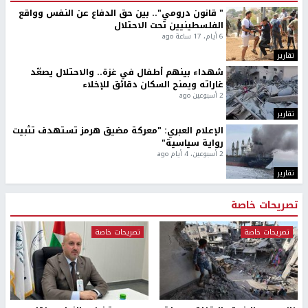
" قانون درومي".. بين حق الدفاع عن النفس وواقع
الفلسطينيين تحت الاحتلال
6 أيام، 17 ساعة ago
تقارير
شهداء بينهم أطفال في غزة.. والاحتلال يصعّد
غاراته ويمنح السكان دقائق للإخلاء
2 أسبوعين ago
تقارير
الإعلام العبري: "معركة مضيق هرمز تستهدف تثبيت
رواية سياسية"
2 أسبوعين، 4 أيام ago
تقارير
تصريحات خاصة
تصريحات خاصة
تصريحات خاصة