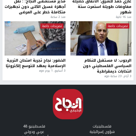
غازي حمد للشرق: الاتفاق حصيلة
مدير مستشفى النجاح: : نقل
مفاوضات طويلة استمرت ستة
أجهزة غسيل الكلى دون تجهيزات
شهور
متكاملة خطر على المرضى
منذ 16 ثانية
منذ 2 ساعة
تصريحات خاصة
تصريحات خاصة
الرجوب: لا مستقبل للنظام
الخضور: نجاح تجربة امتحان التربية
السياسي الفلسطيني دون
الإسلامية يمهد للتوسع إلكترونيًا
انتخابات ديمقراطية
3 أسابيع، 1 يوم ago
3 أيام، 23 ساعة ago
فلسطينيات
فلسطينيو 48
شؤون إسرائيلية
عربي ودولي