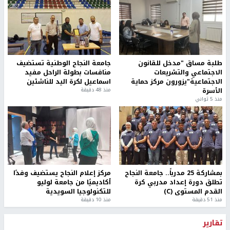
طلبة مساق "مدخل للقانون
جامعة النجاح الوطنية تستضيف
الاجتماعي والتشريعات
منافسات بطولة الراحل مفيد
الاجتماعية"يزورون مركز حماية
اسماعيل لكرة اليد للناشئين
الأسرة
منذ 48 دقيقة
منذ 5 ثواني
بمشاركة 25 مدرباً.. جامعة النجاح
مركز إعلام النجاح يستضيف وفدًا
تطلق دورة إعداد مدربي كرة
أكاديميًا من جامعة لوليو
القدم المستوى (C)
للتكنولوجيا السويدية
منذ 51 دقيقة
منذ 10 دقيقة
تقارير