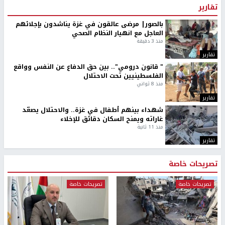
تقارير
بالصور| مرضى عالقون في غزة يناشدون بإجلائهم
العاجل مع انهيار النظام الصحي
منذ 3 دقيقة
تقارير
" قانون درومي".. بين حق الدفاع عن النفس وواقع
الفلسطينيين تحت الاحتلال
منذ 8 ثواني
تقارير
شهداء بينهم أطفال في غزة.. والاحتلال يصعّد
غاراته ويمنح السكان دقائق للإخلاء
منذ 11 ثانية
تقارير
تصريحات خاصة
تصريحات خاصة
تصريحات خاصة