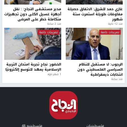
غازي حمد للشرق: الاتفاق حصيلة
مدير مستشفى النجاح: : نقل
مفاوضات طويلة استمرت ستة
أجهزة غسيل الكلى دون تجهيزات
شهور
متكاملة خطر على المرضى
منذ 12 ثانية
منذ 2 ساعة
تصريحات خاصة
تصريحات خاصة
الرجوب: لا مستقبل للنظام
الخضور: نجاح تجربة امتحان التربية
السياسي الفلسطيني دون
الإسلامية يمهد للتوسع إلكترونيًا
انتخابات ديمقراطية
1 شهر ago
منذ ساعة
فلسطينيات
فلسطينيو 48