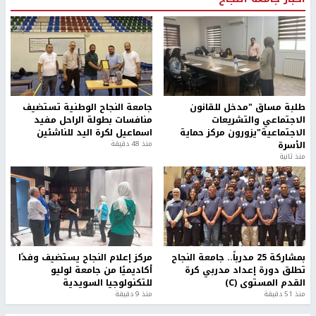
طلبة مساق "مدخل للقانون
جامعة النجاح الوطنية تستضيف
الاجتماعي والتشريعات
منافسات بطولة الراحل مفيد
الاجتماعية"يزورون مركز حماية
اسماعيل لكرة اليد للناشئين
الأسرة
منذ 48 دقيقة
منذ ثانية
بمشاركة 25 مدرباً.. جامعة النجاح
مركز إعلام النجاح يستضيف وفدًا
تطلق دورة إعداد مدربي كرة
أكاديميًا من جامعة لوليو
القدم المستوى (C)
للتكنولوجيا السويدية
منذ 51 دقيقة
منذ 9 دقيقة