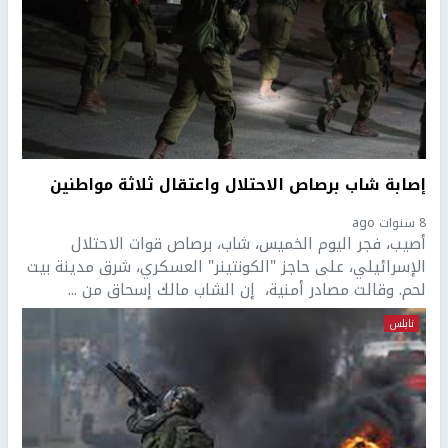
إصابة شاب برصاص الاحتلال واعتقال ثلاثة مواطنين
8 سنوات ago
أصيب، فجر اليوم الخميس، شاب، برصاص قوات الاحتلال
الإسرائيلي، على حاجز "الكونتينر" العسكري، شرق مدينة بيت
لحم. وقالت مصادر أمنية، إن الشاب مالك إسحاق من ...
نابلس