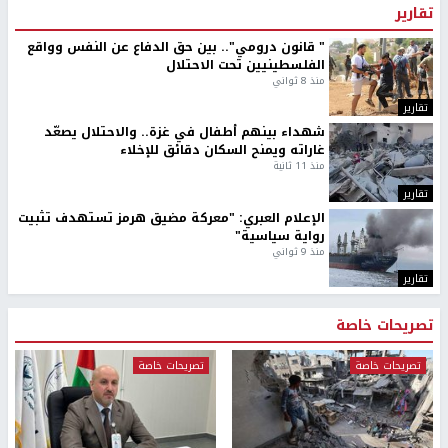
تقارير
" قانون درومي".. بين حق الدفاع عن النفس وواقع
الفلسطينيين تحت الاحتلال
منذ 8 ثواني
تقارير
شهداء بينهم أطفال في غزة.. والاحتلال يصعّد
غاراته ويمنح السكان دقائق للإخلاء
منذ 11 ثانية
تقارير
الإعلام العبري: "معركة مضيق هرمز تستهدف تثبيت
رواية سياسية"
منذ 9 ثواني
تقارير
تصريحات خاصة
تصريحات خاصة
تصريحات خاصة