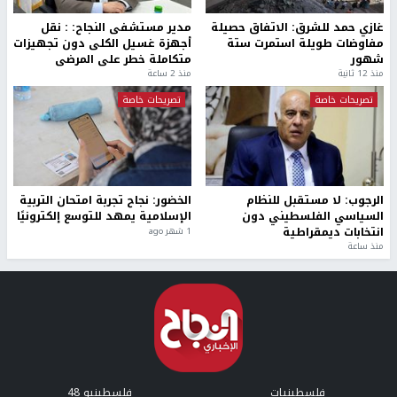
غازي حمد للشرق: الاتفاق حصيلة
مدير مستشفى النجاح: : نقل
مفاوضات طويلة استمرت ستة
أجهزة غسيل الكلى دون تجهيزات
شهور
متكاملة خطر على المرضى
منذ 12 ثانية
منذ 2 ساعة
تصريحات خاصة
تصريحات خاصة
الرجوب: لا مستقبل للنظام
الخضور: نجاح تجربة امتحان التربية
السياسي الفلسطيني دون
الإسلامية يمهد للتوسع إلكترونيًا
انتخابات ديمقراطية
1 شهر ago
منذ ساعة
فلسطينيات
فلسطينيو 48