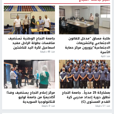
طلبة مساق "مدخل للقانون
جامعة النجاح الوطنية تستضيف
الاجتماعي والتشريعات
منافسات بطولة الراحل مفيد
الاجتماعية"يزورون مركز حماية
اسماعيل لكرة اليد للناشئين
الأسرة
منذ 48 دقيقة
منذ ثانية
بمشاركة 25 مدرباً.. جامعة النجاح
مركز إعلام النجاح يستضيف وفدًا
تطلق دورة إعداد مدربي كرة
أكاديميًا من جامعة لوليو
القدم المستوى (C)
للتكنولوجيا السويدية
منذ 51 دقيقة
منذ 9 دقيقة