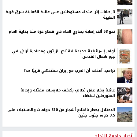
‏3 إصابات إثر اعتداء مستوطنين على عائلة الكعابنة شرق قرية
الطيبة
نحو 58 ألف إصابة بجدري الماء في قطاع غزة منذ بداية العام
أوامر إسرائيلية جديدة لاقتلاع الزيتون ومصادرة أراضٍ في
جبع شمال القدس
ترامب: أعتقد أن الحرب مع إيران ستنتهي قريبًا جدًا
عائلة بشار عقل تطالب بكشف ملابسات مقتله وإحالة
المتورطين للقضاء
الاحتلال يخطر باقتلاع أشجار من 310 دونمات والاستيلاء على
3.5 دونم جنوب جنين
أخبار جامعة النجاح