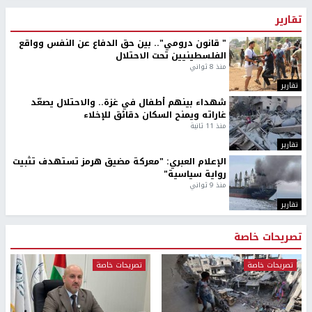
تقارير
" قانون درومي".. بين حق الدفاع عن النفس وواقع
الفلسطينيين تحت الاحتلال
منذ 8 ثواني
تقارير
شهداء بينهم أطفال في غزة.. والاحتلال يصعّد
غاراته ويمنح السكان دقائق للإخلاء
منذ 11 ثانية
تقارير
الإعلام العبري: "معركة مضيق هرمز تستهدف تثبيت
رواية سياسية"
منذ 9 ثواني
تقارير
تصريحات خاصة
تصريحات خاصة
تصريحات خاصة