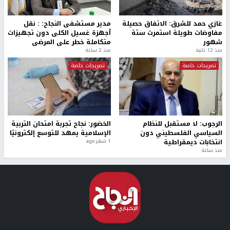
غازي حمد للشرق: الاتفاق حصيلة
مدير مستشفى النجاح: : نقل
مفاوضات طويلة استمرت ستة
أجهزة غسيل الكلى دون تجهيزات
شهور
متكاملة خطر على المرضى
منذ 12 ثانية
منذ 2 ساعة
تصريحات خاصة
تصريحات خاصة
الرجوب: لا مستقبل للنظام
الخضور: نجاح تجربة امتحان التربية
السياسي الفلسطيني دون
الإسلامية يمهد للتوسع إلكترونيًا
انتخابات ديمقراطية
1 شهر ago
منذ ساعة