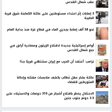
عقب شمال القدس
‏3 إصابات إثر اعتداء مستوطنين على عائلة الكعابنة شرق قرية
الطيبة
نحو 58 ألف إصابة بجدري الماء في قطاع غزة منذ بداية العام
أوامر إسرائيلية جديدة لاقتلاع الزيتون ومصادرة أراضٍ في
جبع شمال القدس
ترامب: أعتقد أن الحرب مع إيران ستنتهي قريبًا جدًا
عائلة بشار عقل تطالب بكشف ملابسات مقتله وإحالة
المتورطين للقضاء
الاحتلال يخطر باقتلاع أشجار من 310 دونمات والاستيلاء على
3.5 دونم جنوب جنين