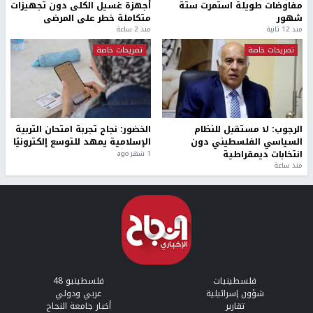
مفاوضات طويلة استمرت ستة
أجهزة غسيل الكلى دون تجهيزات
شهور
متكاملة خطر على المرضى
منذ 12 ثانية
منذ 2 ساعة
تصريحات خاصة
تصريحات خاصة
الرجوب: لا مستقبل للنظام
الخضور: نجاح تجربة امتحان التربية
السياسي الفلسطيني دون
الإسلامية يمهد للتوسع إلكترونيًا
انتخابات ديمقراطية
1 شهر ago
منذ ساعة
فلسطينيات
فلسطينيو 48
شؤون إسرائيلية
عربي ودولي
تقارير
أخبار جامعة النجاح