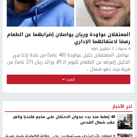
المعتقلان عواودة وريان يواصلان إضرابهما عن الطعام
رفضا لاعتقالهما الإداري
4 سنوات، 2 شهرين ago
يواصل المعتقلان خليل عواودة (40 عاما) من بلدة إذنا في
الخليل إضرابه عن الطعام لليوم الـ81، ورائد ريان (27 عاما) من
قرية بيت دقو شمال ...
المزيد
اخر الأخبار
48 إصابة منذ بدء عدوان الاحتلال على مخيم قلنديا وكفر
عقب شمال القدس
‏3 إصابات إثر اعتداء مستوطنين على عائلة الكعابنة شرق قرية