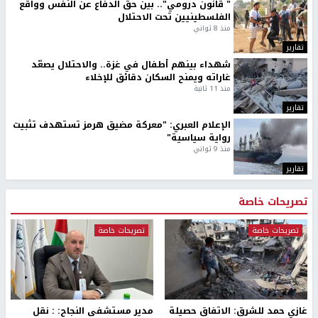
" قانون درومي".. بين حق الدفاع عن النفس وواقع
الفلسطينيين تحت الاحتلال
منذ 8 ثواني
تقارير
شهداء بينهم أطفال في غزة.. والاحتلال يصعّد
غاراته ويمنح السكان دقائق للإخلاء
منذ 11 ثانية
تقارير
الإعلام العبري: "معركة مضيق هرمز تستهدف تثبيت
رواية سياسية"
منذ 9 ثواني
تقارير
تصريحات خاصة
تصريحات خاصة
تصريحات خاصة
غازي حمد للشرق: الاتفاق حصيلة
مدير مستشفى النجاح: : نقل