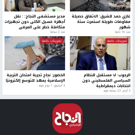
غازي حمد للشرق: الاتفاق حصيلة
مدير مستشفى النجاح: : نقل
مفاوضات طويلة استمرت ستة
أجهزة غسيل الكلى دون تجهيزات
شهور
متكاملة خطر على المرضى
منذ 16 ثانية
منذ 2 ساعة
تصريحات خاصة
تصريحات خاصة
الرجوب: لا مستقبل للنظام
الخضور: نجاح تجربة امتحان التربية
السياسي الفلسطيني دون
الإسلامية يمهد للتوسع إلكترونيًا
انتخابات ديمقراطية
3 أسابيع، 1 يوم ago
3 أيام، 23 ساعة ago