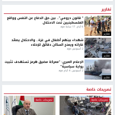
تقارير
" قانون درومي".. بين حق الدفاع عن النفس وواقع
الفلسطينيين تحت الاحتلال
6 أيام، 17 ساعة ago
تقارير
شهداء بينهم أطفال في غزة.. والاحتلال يصعّد
غاراته ويمنح السكان دقائق للإخلاء
2 أسبوعين ago
تقارير
الإعلام العبري: "معركة مضيق هرمز تستهدف تثبيت
رواية سياسية"
2 أسبوعين، 4 أيام ago
تقارير
تصريحات خاصة
تصريحات خاصة
تصريحات خاصة