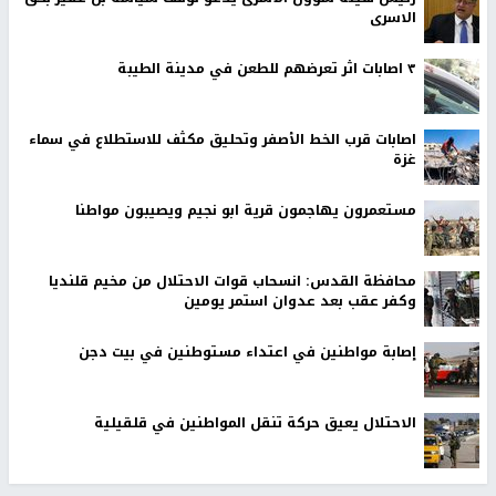
الاسرى
٣ اصابات اثر تعرضهم للطعن في مدينة الطيبة
اصابات قرب الخط الأصفر وتحليق مكثف للاستطلاع في سماء
غزة
مستعمرون يهاجمون قرية ابو نجيم ويصيبون مواطنا
محافظة القدس: انسحاب قوات الاحتلال من مخيم قلنديا
وكفر عقب بعد عدوان استمر يومين
إصابة مواطنين في اعتداء مستوطنين في بيت دجن
الاحتلال يعيق حركة تنقل المواطنين في قلقيلية