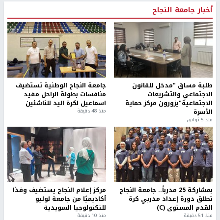
أخبار جامعة النجاح
طلبة مساق "مدخل للقانون
جامعة النجاح الوطنية تستضيف
الاجتماعي والتشريعات
منافسات بطولة الراحل مفيد
الاجتماعية"يزورون مركز حماية
اسماعيل لكرة اليد للناشئين
الأسرة
منذ 48 دقيقة
منذ 5 ثواني
بمشاركة 25 مدرباً.. جامعة النجاح
مركز إعلام النجاح يستضيف وفدًا
تطلق دورة إعداد مدربي كرة
أكاديميًا من جامعة لوليو
القدم المستوى (C)
للتكنولوجيا السويدية
منذ 51 دقيقة
منذ 10 دقيقة