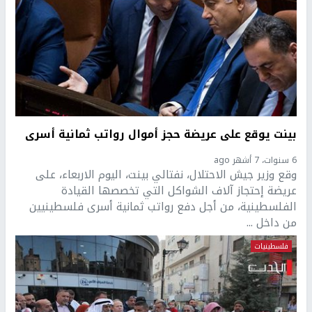
بينت يوقع على عريضة حجز أموال رواتب ثمانية أسرى
6 سنوات، 7 أشهر ago
وقع وزير جيش الاحتلال، نفتالي بينت، اليوم الاربعاء، على
عريضة إحتجاز آلاف الشواكل التي تخصصها القيادة
الفلسطينية، من أجل دفع رواتب ثمانية أسرى فلسطينيين
من داخل ...
فلسطينيات