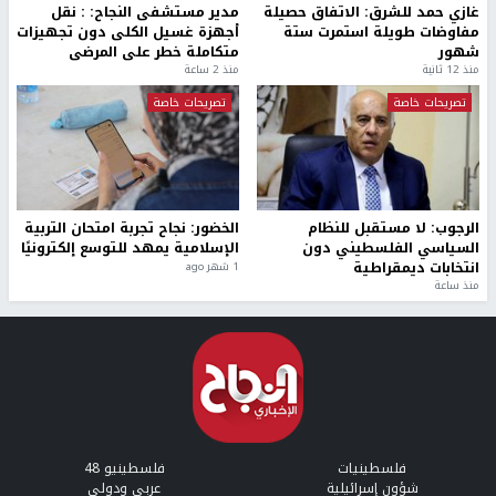
غازي حمد للشرق: الاتفاق حصيلة
مدير مستشفى النجاح: : نقل
مفاوضات طويلة استمرت ستة
أجهزة غسيل الكلى دون تجهيزات
شهور
متكاملة خطر على المرضى
منذ 12 ثانية
منذ 2 ساعة
تصريحات خاصة
تصريحات خاصة
الرجوب: لا مستقبل للنظام
الخضور: نجاح تجربة امتحان التربية
السياسي الفلسطيني دون
الإسلامية يمهد للتوسع إلكترونيًا
انتخابات ديمقراطية
1 شهر ago
منذ ساعة
فلسطينيات
فلسطينيو 48
شؤون إسرائيلية
عربي ودولي