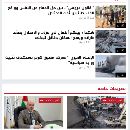
" قانون درومي".. بين حق الدفاع عن النفس وواقع
الفلسطينيين تحت الاحتلال
منذ 8 ثواني
تقارير
شهداء بينهم أطفال في غزة.. والاحتلال يصعّد
غاراته ويمنح السكان دقائق للإخلاء
منذ 11 ثانية
تقارير
الإعلام العبري: "معركة مضيق هرمز تستهدف تثبيت
رواية سياسية"
منذ 9 ثواني
تقارير
تصريحات خاصة
تصريحات خاصة
تصريحات خاصة