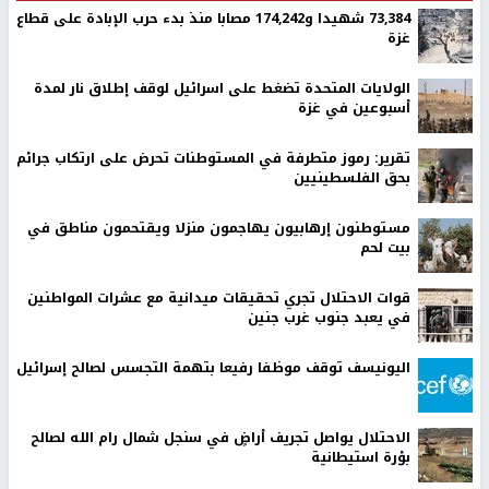
73,384 شهيدا و174,242 مصابا منذ بدء حرب الإبادة على قطاع
غزة
الولايات المتحدة تضغط على اسرائيل لوقف إطلاق نار لمدة
أسبوعين في غزة
تقرير: رموز متطرفة في المستوطنات تحرض على ارتكاب جرائم
بحق الفلسطينيين
مستوطنون إرهابيون يهاجمون منزلا ويقتحمون مناطق في
بيت لحم
قوات الاحتلال تجري تحقيقات ميدانية مع عشرات المواطنين
في يعبد جنوب غرب جنين
اليونيسف توقف موظفا رفيعا بتهمة التجسس لصالح إسرائيل
الاحتلال يواصل تجريف أراضٍ في سنجل شمال رام الله لصالح
بؤرة استيطانية