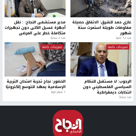
غازي حمد للشرق: الاتفاق حصيلة
مدير مستشفى النجاح: : نقل
مفاوضات طويلة استمرت ستة
أجهزة غسيل الكلى دون تجهيزات
شهور
متكاملة خطر على المرضى
منذ 12 ثانية
منذ 2 ساعة
تصريحات خاصة
تصريحات خاصة
الرجوب: لا مستقبل للنظام
الخضور: نجاح تجربة امتحان التربية
السياسي الفلسطيني دون
الإسلامية يمهد للتوسع إلكترونيًا
انتخابات ديمقراطية
1 شهر ago
منذ ساعة