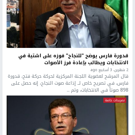
قدورة فارس يوضح "للنجاح" فوزه على اشتية في
الانتخابات ويطالب بإعادة فرز الأصوات
2 شهرين، 3 أسابيع ago
قال المرشح لعضوية اللجنة المركزية لحركة حركة فتح، قدورة
فارس، في تصريح خاص لــ إذاعة صوت النجاح، إنه حصل على
898 صوتاً في الانتخابات، وتم ...
تصريحات خاصة