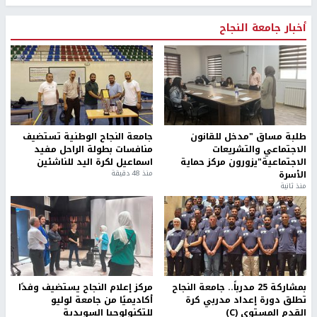
أخبار جامعة النجاح
طلبة مساق "مدخل للقانون
جامعة النجاح الوطنية تستضيف
الاجتماعي والتشريعات
منافسات بطولة الراحل مفيد
الاجتماعية"يزورون مركز حماية
اسماعيل لكرة اليد للناشئين
الأسرة
منذ 48 دقيقة
منذ ثانية
بمشاركة 25 مدرباً.. جامعة النجاح
مركز إعلام النجاح يستضيف وفدًا
تطلق دورة إعداد مدربي كرة
أكاديميًا من جامعة لوليو
القدم المستوى (C)
للتكنولوجيا السويدية