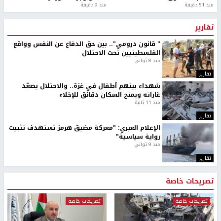
منذ 51 دقيقة
منذ 9 دقيقة
تقارير
" قانون درومي".. بين حق الدفاع عن النفس وواقع
الفلسطينيين تحت الاحتلال
منذ 8 ثواني
تقارير
شهداء بينهم أطفال في غزة.. والاحتلال يصعّد
غاراته ويمنح السكان دقائق للإخلاء
منذ 11 ثانية
تقارير
الإعلام العبري: "معركة مضيق هرمز تستهدف تثبيت
رواية سياسية"
منذ 9 ثواني
تقارير
تصريحات خاصة
تصريحات خاصة
تصريحات خاصة