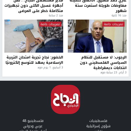
غازي حمد للشرق: الاتفاق حصيلة
مدير مستشفى النجاح: : نقل
مفاوضات طويلة استمرت ستة
أجهزة غسيل الكلى دون تجهيزات
شهور
متكاملة خطر على المرضى
منذ 16 ثانية
منذ 2 ساعة
تصريحات خاصة
تصريحات خاصة
الرجوب: لا مستقبل للنظام
الخضور: نجاح تجربة امتحان التربية
السياسي الفلسطيني دون
الإسلامية يمهد للتوسع إلكترونيًا
انتخابات ديمقراطية
3 أسابيع، 1 يوم ago
3 أيام، 23 ساعة ago
فلسطينيات
فلسطينيو 48
شؤون إسرائيلية
عربي ودولي