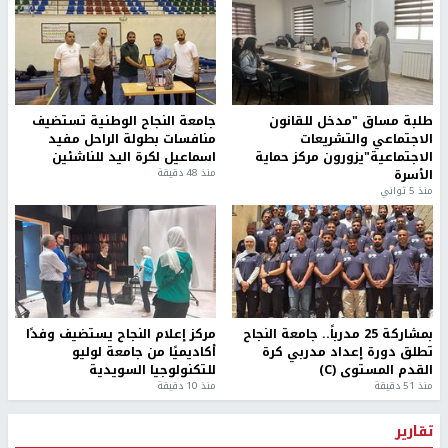
طلبة مساق "مدخل للقانون
جامعة النجاح الوطنية تستضيف
الاجتماعي والتشريعات
منافسات بطولة الراحل مفيد
الاجتماعية"يزورون مركز حماية
اسماعيل لكرة اليد للناشئين
الأسرة
منذ 48 دقيقة
منذ 5 ثواني
بمشاركة 25 مدرباً.. جامعة النجاح
مركز إعلام النجاح يستضيف وفدًا
تطلق دورة إعداد مدربي كرة
أكاديميًا من جامعة لوليو
القدم المستوى (C)
للتكنولوجيا السويدية
منذ 51 دقيقة
منذ 10 دقيقة
تقارير