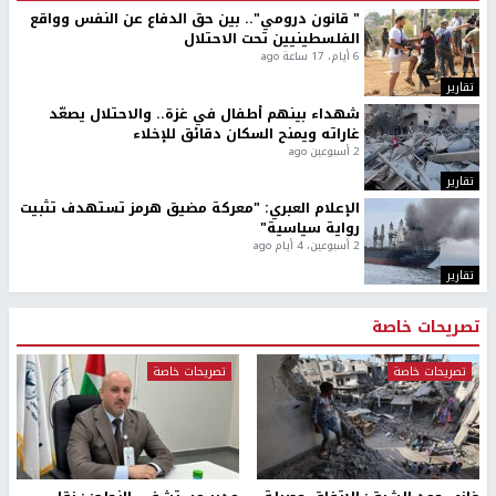
" قانون درومي".. بين حق الدفاع عن النفس وواقع
الفلسطينيين تحت الاحتلال
6 أيام، 17 ساعة ago
تقارير
شهداء بينهم أطفال في غزة.. والاحتلال يصعّد
غاراته ويمنح السكان دقائق للإخلاء
2 أسبوعين ago
تقارير
الإعلام العبري: "معركة مضيق هرمز تستهدف تثبيت
رواية سياسية"
2 أسبوعين، 4 أيام ago
تقارير
تصريحات خاصة
تصريحات خاصة
تصريحات خاصة