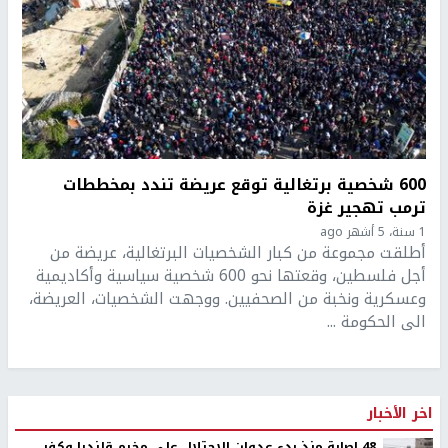
600 شخصية برتغالية توقع عريضة تندد بمخططات
ترمب تهجير غزة
1 سنة، 5 أشهر ago
أطلقت مجموعة من كبار الشخصيات البرتغالية، عريضة من
أجل فلسطين، وقعتها نحو 600 شخصية سياسية وأكاديمية
وعسكرية ونخبة من الصحفيين. ووجهت الشخصيات، العريضة،
الى الحكومة ...
اخر الأخبار
48 إصابة منذ بدء عدوان الاحتلال على مخيم قلنديا وكفر