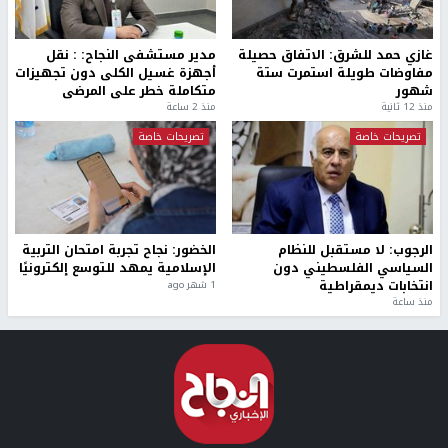
غازي حمد للشرق: الاتفاق حصيلة
مدير مستشفى النجاح: : نقل
مفاوضات طويلة استمرت ستة
أجهزة غسيل الكلى دون تجهيزات
شهور
متكاملة خطر على المرضى
منذ 12 ثانية
منذ 2 ساعة
تصريحات خاصة
تصريحات خاصة
الرجوب: لا مستقبل للنظام
الخضور: نجاح تجربة امتحان التربية
السياسي الفلسطيني دون
الإسلامية يمهد للتوسع إلكترونيًا
انتخابات ديمقراطية
1 شهر ago
منذ ساعة