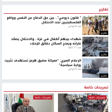
تقارير
" قانون درومي".. بين حق الدفاع عن النفس وواقع
الفلسطينيين تحت الاحتلال
منذ 8 ثواني
تقارير
شهداء بينهم أطفال في غزة.. والاحتلال يصعّد
غاراته ويمنح السكان دقائق للإخلاء
منذ 11 ثانية
تقارير
الإعلام العبري: "معركة مضيق هرمز تستهدف تثبيت
رواية سياسية"
منذ 9 ثواني
تقارير
تصريحات خاصة
تصريحات خاصة
تصريحات خاصة