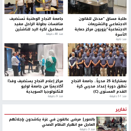
طلبة مساق "مدخل للقانون
جامعة النجاح الوطنية تستضيف
الاجتماعي والتشريعات
منافسات بطولة الراحل مفيد
الاجتماعية"يزورون مركز حماية
اسماعيل لكرة اليد للناشئين
الأسرة
منذ 48 دقيقة
منذ ثانية
بمشاركة 25 مدرباً.. جامعة النجاح
مركز إعلام النجاح يستضيف وفدًا
تطلق دورة إعداد مدربي كرة
أكاديميًا من جامعة لوليو
القدم المستوى (C)
للتكنولوجيا السويدية
منذ 51 دقيقة
منذ 9 دقيقة
تقارير
بالصور| مرضى عالقون في غزة يناشدون بإجلائهم
العاجل مع انهيار النظام الصحي
منذ 3 دقيقة