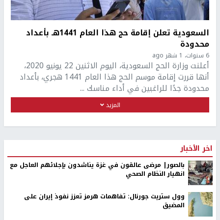
السعودية تعلن إقامة حج هذا العام 1441هـ بأعداد
محدودة
6 سنوات، 1 شهر ago
أعلنت وزارة الحج السعودية، اليوم الاثنين 22 يونيو 2020،
أنها قررت إقامة موسم الحج هذا العام 1441 هجري، بأعداد
محدودة جدًا للراغبين في أداء مناسك ...
المزيد
اخر الأخبار
بالصور| مرضى عالقون في غزة يناشدون بإجلائهم العاجل مع
انهيار النظام الصحي
وول ستريت جورنال: تفاهمات هرمز تعزز نفوذ إيران على
المضيق