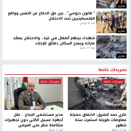
تقارير
" قانون درومي".. بين حق الدفاع عن النفس وواقع
الفلسطينيين تحت الاحتلال
منذ 8 ثواني
تقارير
شهداء بينهم أطفال في غزة.. والاحتلال يصعّد
غاراته ويمنح السكان دقائق للإخلاء
منذ 11 ثانية
تقارير
تصريحات خاصة
تصريحات خاصة
تصريحات خاصة
غازي حمد للشرق: الاتفاق حصيلة
مدير مستشفى النجاح: : نقل
مفاوضات طويلة استمرت ستة
أجهزة غسيل الكلى دون تجهيزات
شهور
متكاملة خطر على المرضى
منذ 12 ثانية
منذ 2 ساعة