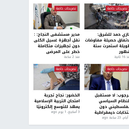
تصريحات خاصة
تصريحات خاصة
ازي حمد للشرق:
مدير مستشفى النجاح: :
لاتفاق حصيلة مفاوضات
نقل أجهزة غسيل الكلى
ويلة استمرت ستة
دون تجهيزات متكاملة
هور
خطر على المرضى
1 ثانية
منذ 2 ساعة
تصريحات خاصة
تصريحات خاصة
لرجوب: لا مستقبل
الخضور: نجاح تجربة
لنظام السياسي
امتحان التربية الإسلامية
لفلسطيني دون
يمهد للتوسع إلكترونيًا
نتخابات ديمقراطية
3 أسابيع، 1 يوم ago