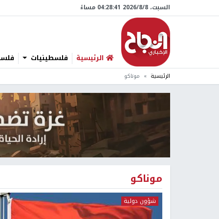
السبت، 8/‏8/‏2026 04:28:42 مساءً
الرئيسية
فلسطينيات
فلسطي
الرئيسية
موناكو
موناكو
شؤون دولية