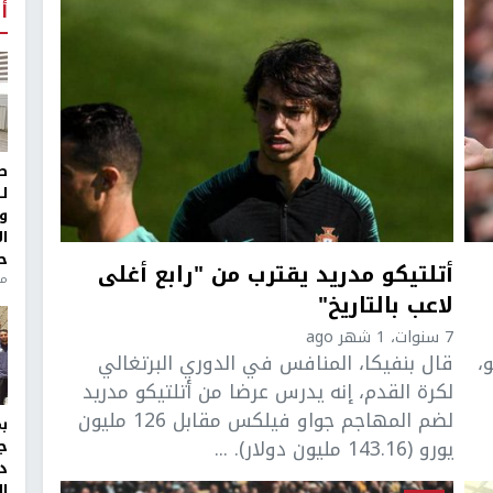
أ
ط
ل
و
ا
ح
أتلتيكو مدريد يقترب من "رابع أغلى
منذ 
لاعب بالتاريخ"
7 سنوات، 1 شهر ago
،
قال بنفيكا، المنافس في الدوري البرتغالي
لكرة القدم، إنه يدرس عرضا من أتلتيكو مدريد
لضم المهاجم جواو فيلكس مقابل 126 مليون
يورو (143.16 مليون دولار). ...
ج
د
ال