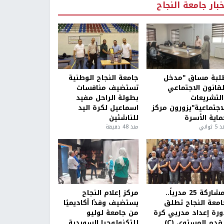
خبار جامعة النجاح
لبة مساق "مدخل
جامعة النجاح الوطنية
لقانون الاجتماعي
تستضيف منافسات
التشريعات
بطولة الراحل مفيد
لاجتماعية"يزورون مركز
اسماعيل لكرة اليد
ماية الأسرة
للناشئين
5 ثواني
منذ 48 دقيقة
بمشاركة 25 مدرباً..
مركز إعلام النجاح
امعة النجاح تطلق
يستضيف وفدًا أكاديميًا
ورة إعداد مدربي كرة
من جامعة لوليو
قدم المستوى (C)
للتكنولوجيا السويدية