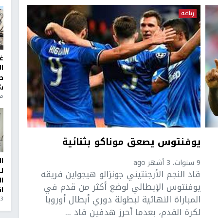
رياضة
غ
ا
ط
ش
منذ 6
يوفنتوس يصعق موناكو بثنائية
ا
9 سنوات، 3 أشهر ago
ل
قاد النجم الأرجنتيني جونزالو هيجواين فريقه
ا
يوفنتوس الإيطالي لوضع أكثر من قدم في
ا
المباراة النهائية لبطولة دوري أبطال أوروبا
3 أيام، 23 ساعة ago
لكرة القدم، بعدما أحرز هدفين قاد ...