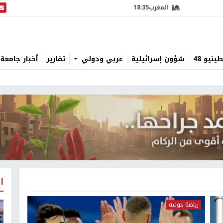
المغرب
18:35
البث
نيو 48
شؤون إسرائيلية
عربي ودولي
تقارير
أخبار جامعة 
ا
رياضة دولية