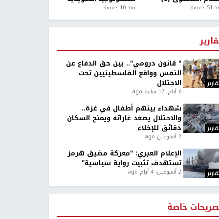
5 دقيقة
منذ 10 دقيقة
قارير
" قانون درومي".. بين حق الدفاع عن
النفس وواقع الفلسطينيين تحت
الاحتلال
قارير
6 أيام، 17 ساعة ago
شهداء بينهم أطفال في غزة..
والاحتلال يصعّد غاراته ويمنح السكان
دقائق للإخلاء
قارير
2 أسبوعين ago
الإعلام العبري: "معركة مضيق هرمز
تستهدف تثبيت رواية سياسية"
2 أسبوعين، 4 أيام ago
قارير
صريحات خاصة