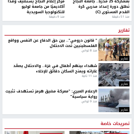
بمشاركة 25 مدرباً.. جامعة النجاح
مركز إعلام النجاح يستضيف وفدًا
تطلق دورة إعداد مدربي كرة
أكاديميًا من جامعة لوليو
القدم المستوى (C)
للتكنولوجيا السويدية
منذ 51 دقيقة
منذ 9 دقيقة
تقارير
" قانون درومي".. بين حق الدفاع عن النفس وواقع
الفلسطينيين تحت الاحتلال
منذ 8 ثواني
تقارير
شهداء بينهم أطفال في غزة.. والاحتلال يصعّد
غاراته ويمنح السكان دقائق للإخلاء
منذ 11 ثانية
تقارير
الإعلام العبري: "معركة مضيق هرمز تستهدف تثبيت
رواية سياسية"
منذ 9 ثواني
تقارير
تصريحات خاصة