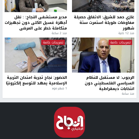
غازي حمد للشرق: الاتفاق حصيلة
مدير مستشفى النجاح: : نقل
مفاوضات طويلة استمرت ستة
أجهزة غسيل الكلى دون تجهيزات
شهور
متكاملة خطر على المرضى
منذ 12 ثانية
منذ 2 ساعة
تصريحات خاصة
تصريحات خاصة
الرجوب: لا مستقبل للنظام
الخضور: نجاح تجربة امتحان التربية
السياسي الفلسطيني دون
الإسلامية يمهد للتوسع إلكترونيًا
انتخابات ديمقراطية
1 شهر ago
منذ ساعة