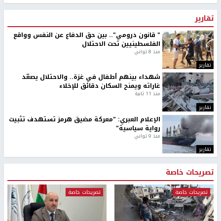
تقارير
" قانون درومي".. بين حق الدفاع عن النفس وواقع
الفلسطينيين تحت الاحتلال
منذ 8 ثواني
تقارير
شهداء بينهم أطفال في غزة.. والاحتلال يصعّد
غاراته ويمنح السكان دقائق للإخلاء
منذ 11 ثانية
تقارير
الإعلام العبري: "معركة مضيق هرمز تستهدف تثبيت
رواية سياسية"
منذ 9 ثواني
تقارير
تصريحات خاصة
تصريحات خاصة
تصريحات خاصة