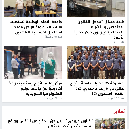
طلبة مساق "مدخل للقانون
جامعة النجاح الوطنية تستضيف
الاجتماعي والتشريعات
منافسات بطولة الراحل مفيد
الاجتماعية"يزورون مركز حماية
اسماعيل لكرة اليد للناشئين
الأسرة
منذ 48 دقيقة
منذ ثانية
بمشاركة 25 مدرباً.. جامعة النجاح
مركز إعلام النجاح يستضيف وفدًا
تطلق دورة إعداد مدربي كرة
أكاديميًا من جامعة لوليو
القدم المستوى (C)
للتكنولوجيا السويدية
منذ 51 دقيقة
منذ 9 دقيقة
تقارير
" قانون درومي".. بين حق الدفاع عن النفس وواقع
الفلسطينيين تحت الاحتلال