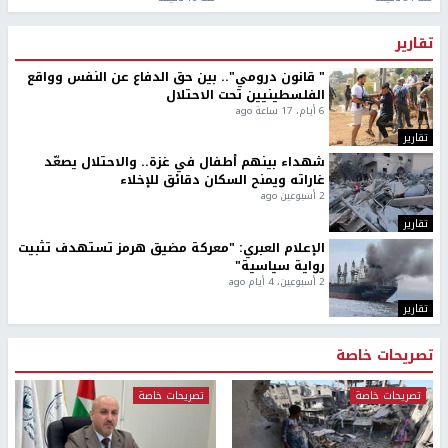
تقارير
" قانون درومي".. بين حق الدفاع عن النفس وواقع
الفلسطينيين تحت الاحتلال
6 أيام، 17 ساعة ago
تقارير
شهداء بينهم أطفال في غزة.. والاحتلال يصعّد
غاراته ويمنح السكان دقائق للإخلاء
2 أسبوعين ago
تقارير
الإعلام العبري: "معركة مضيق هرمز تستهدف تثبيت
رواية سياسية"
2 أسبوعين، 4 أيام ago
تقارير
تصريحات خاصة
تصريحات خاصة
تصريحات خاصة