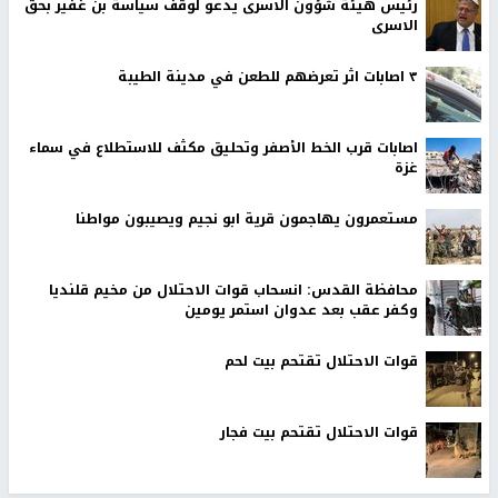
رئيس هيئة شؤون الاسرى يدعو لوقف سياسة بن غفير بحق
الاسرى
٣ اصابات اثر تعرضهم للطعن في مدينة الطيبة
اصابات قرب الخط الأصفر وتحليق مكثف للاستطلاع في سماء
غزة
مستعمرون يهاجمون قرية ابو نجيم ويصيبون مواطنا
محافظة القدس: انسحاب قوات الاحتلال من مخيم قلنديا
وكفر عقب بعد عدوان استمر يومين
قوات الاحتلال تقتحم بيت لحم
قوات الاحتلال تقتحم بيت فجار