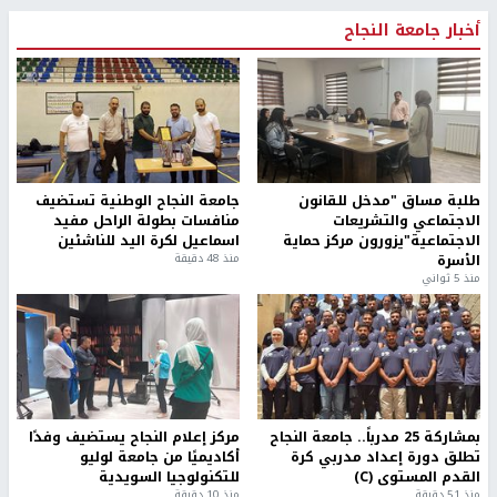
أخبار جامعة النجاح
طلبة مساق "مدخل للقانون
جامعة النجاح الوطنية تستضيف
الاجتماعي والتشريعات
منافسات بطولة الراحل مفيد
الاجتماعية"يزورون مركز حماية
اسماعيل لكرة اليد للناشئين
الأسرة
منذ 48 دقيقة
منذ 5 ثواني
بمشاركة 25 مدرباً.. جامعة النجاح
مركز إعلام النجاح يستضيف وفدًا
تطلق دورة إعداد مدربي كرة
أكاديميًا من جامعة لوليو
القدم المستوى (C)
للتكنولوجيا السويدية
منذ 51 دقيقة
منذ 10 دقيقة