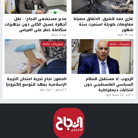
غازي حمد للشرق: الاتفاق حصيلة
مدير مستشفى النجاح: : نقل
مفاوضات طويلة استمرت ستة
أجهزة غسيل الكلى دون تجهيزات
شهور
متكاملة خطر على المرضى
منذ 16 ثانية
منذ 2 ساعة
تصريحات خاصة
تصريحات خاصة
الرجوب: لا مستقبل للنظام
الخضور: نجاح تجربة امتحان التربية
السياسي الفلسطيني دون
الإسلامية يمهد للتوسع إلكترونيًا
انتخابات ديمقراطية
3 أسابيع، 1 يوم ago
3 أيام، 23 ساعة ago