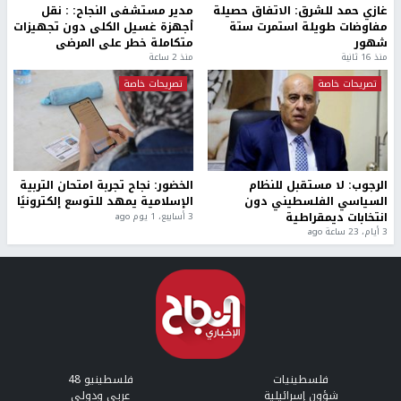
غازي حمد للشرق: الاتفاق حصيلة
مدير مستشفى النجاح: : نقل
مفاوضات طويلة استمرت ستة
أجهزة غسيل الكلى دون تجهيزات
شهور
متكاملة خطر على المرضى
منذ 16 ثانية
منذ 2 ساعة
تصريحات خاصة
تصريحات خاصة
الرجوب: لا مستقبل للنظام
الخضور: نجاح تجربة امتحان التربية
السياسي الفلسطيني دون
الإسلامية يمهد للتوسع إلكترونيًا
انتخابات ديمقراطية
3 أسابيع، 1 يوم ago
3 أيام، 23 ساعة ago
فلسطينيات
فلسطينيو 48
شؤون إسرائيلية
عربي ودولي