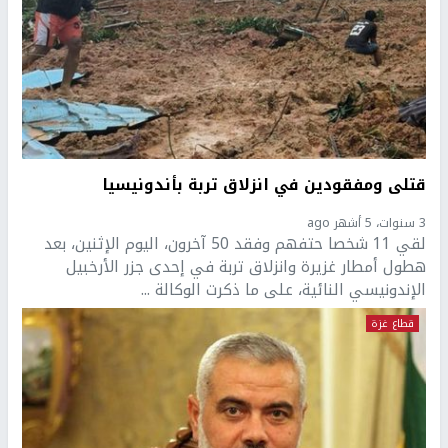
قتلى ومفقودين في انزلاق تربة بأندونيسيا
3 سنوات، 5 أشهر ago
لقي 11 شخصا حتفهم وفقد 50 آخرون، اليوم الإثنين، بعد
هطول أمطار غزيرة وانزلاق تربة في إحدى جزر الأرخبيل
الإندونيسي النائية، على ما ذكرت الوكالة ...
قطاع غزة