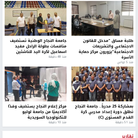
طلبة مساق "مدخل للقانون
جامعة النجاح الوطنية تستضيف
الاجتماعي والتشريعات
منافسات بطولة الراحل مفيد
الاجتماعية"يزورون مركز حماية
اسماعيل لكرة اليد للناشئين
الأسرة
منذ 48 دقيقة
منذ 5 ثواني
بمشاركة 25 مدرباً.. جامعة النجاح
مركز إعلام النجاح يستضيف وفدًا
تطلق دورة إعداد مدربي كرة
أكاديميًا من جامعة لوليو
القدم المستوى (C)
للتكنولوجيا السويدية
منذ 51 دقيقة
منذ 10 دقيقة
تقارير