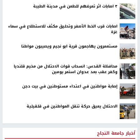
٣ اصابات اثر تعرضهم للطعن في مدينة الطيبة
اصابات قرب الخط الأصفر وتحليق مكثف للاستطلاع في سماء
غزة
مستعمرون يهاجمون قرية ابو نجيم ويصيبون مواطنا
محافظة القدس: انسحاب قوات الاحتلال من مخيم قلنديا
وكفر عقب بعد عدوان استمر يومين
إصابة مواطنين في اعتداء مستوطنين في بيت دجن
الاحتلال يعيق حركة تنقل المواطنين في قلقيلية
أخبار جامعة النجاح