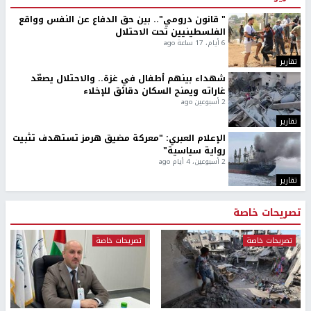
" قانون درومي".. بين حق الدفاع عن النفس وواقع
الفلسطينيين تحت الاحتلال
6 أيام، 17 ساعة ago
تقارير
شهداء بينهم أطفال في غزة.. والاحتلال يصعّد
غاراته ويمنح السكان دقائق للإخلاء
2 أسبوعين ago
تقارير
الإعلام العبري: "معركة مضيق هرمز تستهدف تثبيت
رواية سياسية"
2 أسبوعين، 4 أيام ago
تقارير
تصريحات خاصة
تصريحات خاصة
تصريحات خاصة