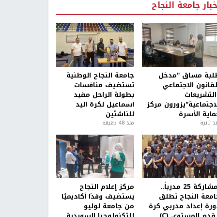
خبار جامعة النجاح
لبة مساق "مدخل
جامعة النجاح الوطنية
لقانون الاجتماعي
تستضيف منافسات
التشريعات
بطولة الراحل مفيد
لاجتماعية"يزورون مركز
اسماعيل لكرة اليد
ماية الأسرة
للناشئين
ذ ثانية
منذ 48 دقيقة
بمشاركة 25 مدرباً..
مركز إعلام النجاح
امعة النجاح تطلق
يستضيف وفدًا أكاديميًا
ورة إعداد مدربي كرة
من جامعة لوليو
قدم المستوى (C)
للتكنولوجيا السويدية