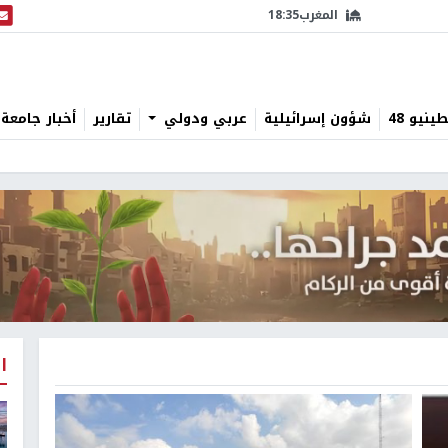
المغرب
18:35
البث
نيو 48
شؤون إسرائيلية
عربي ودولي
تقارير
أخبار جامعة 
ا