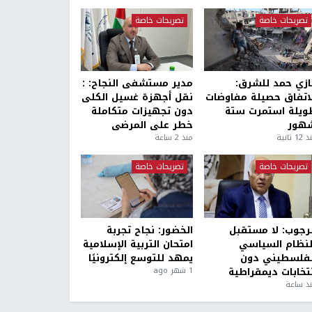
تصريحات خاصة
تصريحات خاصة
ازي حمد للشرق:
مدير مستشفى النجاح: :
لاتفاق حصيلة مفاوضات
نقل أجهزة غسيل الكلى
ويلة استمرت ستة
دون تجهيزات متكاملة
هور
خطر على المرضى
1 ثانية
منذ 2 ساعة
تصريحات خاصة
تصريحات خاصة
لرجوب: لا مستقبل
الخضور: نجاح تجربة
لنظام السياسي
امتحان التربية الإسلامية
لفلسطيني دون
يمهد للتوسع إلكترونيًا
نتخابات ديمقراطية
1 شهر ago
ذ ساعة