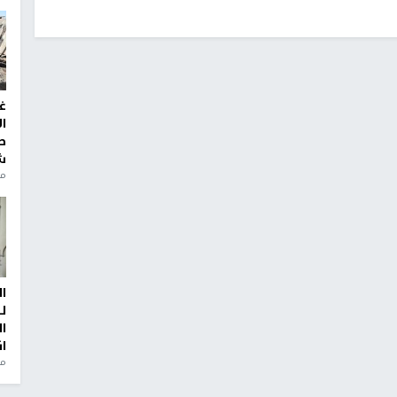
غ
ا
ط
ش
منذ 2
ا
ل
ا
ا
من