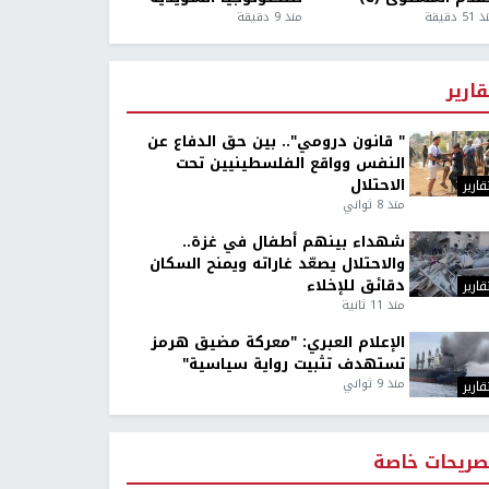
5 دقيقة
منذ 9 دقيقة
قارير
" قانون درومي".. بين حق الدفاع عن
النفس وواقع الفلسطينيين تحت
الاحتلال
قارير
منذ 8 ثواني
شهداء بينهم أطفال في غزة..
والاحتلال يصعّد غاراته ويمنح السكان
دقائق للإخلاء
قارير
منذ 11 ثانية
الإعلام العبري: "معركة مضيق هرمز
تستهدف تثبيت رواية سياسية"
منذ 9 ثواني
قارير
صريحات خاصة