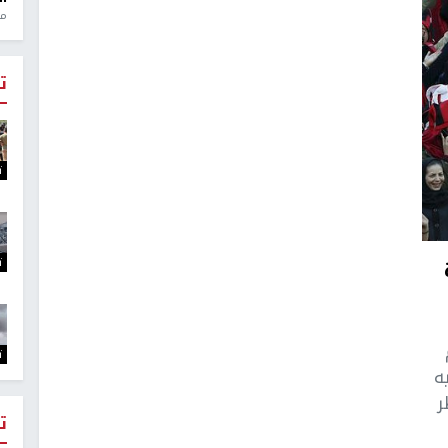
منذ 1
ت
ت
ت
ت
ه
ر
ت