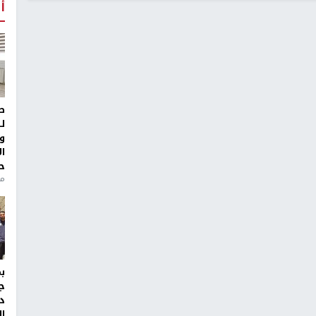
أ
ط
ل
و
ا
ح
من
ج
د
ال