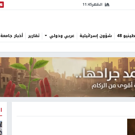
الظهر
11:45
البث
نيو 48
شؤون إسرائيلية
عربي ودولي
تقارير
أخبار جامعة 
ا