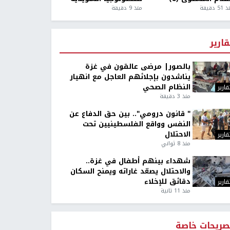
5 دقيقة
منذ 9 دقيقة
قارير
بالصور| مرضى عالقون في غزة
يناشدون بإجلائهم العاجل مع انهيار
النظام الصحي
قارير
منذ 3 دقيقة
" قانون درومي".. بين حق الدفاع عن
النفس وواقع الفلسطينيين تحت
الاحتلال
قارير
منذ 8 ثواني
شهداء بينهم أطفال في غزة..
والاحتلال يصعّد غاراته ويمنح السكان
دقائق للإخلاء
قارير
منذ 11 ثانية
صريحات خاصة