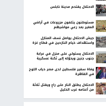
الاحتلال يقتحم مدينة نابلس
مستوطنون يتلفون مزروعات في أراضي
المغير بعد رعي مواشيهم
جيش الاحتلال يواصل نسف المنازل
واستهداف خيام النازحين في قطاع غزة
الاحتلال يستولي على منزل في عرابة
جنوب جنين ويحوّله إلى ثكنة عسكرية
وفاة سفير فلسطين لدى مصر دياب اللوح
في القاهرة
الاحتلال يطلق النار على راعٍ ويقتل ثلاثة
من أغنامه غرب الخليل