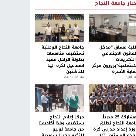
خبار جامعة النجاح
لبة مساق "مدخل
جامعة النجاح الوطنية
لقانون الاجتماعي
تستضيف منافسات
التشريعات
بطولة الراحل مفيد
لاجتماعية"يزورون مركز
اسماعيل لكرة اليد
ماية الأسرة
للناشئين
ذ ثانية
منذ 48 دقيقة
بمشاركة 25 مدرباً..
مركز إعلام النجاح
امعة النجاح تطلق
يستضيف وفدًا أكاديميًا
ورة إعداد مدربي كرة
من جامعة لوليو
قدم المستوى (C)
للتكنولوجيا السويدية