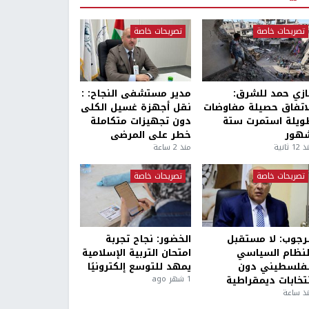
تصريحات خاصة
تصريحات خاصة
ازي حمد للشرق:
مدير مستشفى النجاح: :
لاتفاق حصيلة مفاوضات
نقل أجهزة غسيل الكلى
ويلة استمرت ستة
دون تجهيزات متكاملة
هور
خطر على المرضى
1 ثانية
منذ 2 ساعة
تصريحات خاصة
تصريحات خاصة
لرجوب: لا مستقبل
الخضور: نجاح تجربة
لنظام السياسي
امتحان التربية الإسلامية
لفلسطيني دون
يمهد للتوسع إلكترونيًا
نتخابات ديمقراطية
1 شهر ago
ذ ساعة