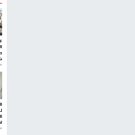
غ
ا
ط
ش
منذ 2
ا
ل
ا
ا
من