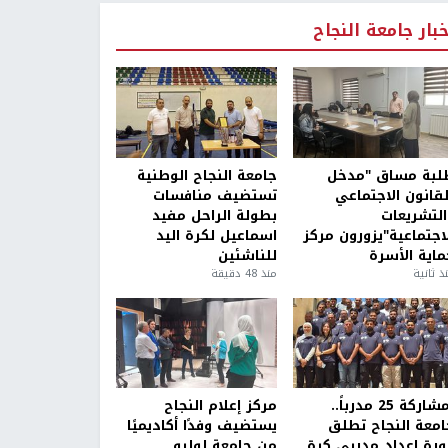
خبار جامعة النجاح
لبة مساق "مدخل
جامعة النجاح الوطنية
لقانون الاجتماعي
تستضيف منافسات
التشريعات
بطولة الراحل مفيد
لاجتماعية"يزورون مركز
اسماعيل لكرة اليد
ماية الأسرة
للناشئين
ذ ثانية
منذ 48 دقيقة
بمشاركة 25 مدرباً..
مركز إعلام النجاح
امعة النجاح تطلق
يستضيف وفدًا أكاديميًا
ورة إعداد مدربي كرة
من جامعة لوليو