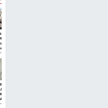
غ
ا
ط
ش
منذ 2
ا
ل
ا
ا
من