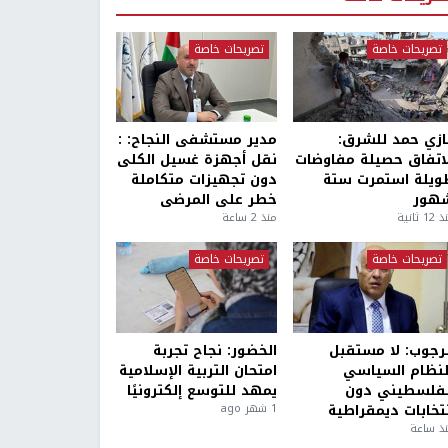
تصريحات خاصة
تصريحات خاصة
ازي حمد للشرق:
مدير مستشفى النجاح: :
لاتفاق حصيلة مفاوضات
نقل أجهزة غسيل الكلى
ويلة استمرت ستة
دون تجهيزات متكاملة
هور
خطر على المرضى
1 ثانية
منذ 2 ساعة
تصريحات خاصة
تصريحات خاصة
لرجوب: لا مستقبل
الخضور: نجاح تجربة
لنظام السياسي
امتحان التربية الإسلامية
لفلسطيني دون
يمهد للتوسع إلكترونيًا
نتخابات ديمقراطية
1 شهر ago
ذ ساعة