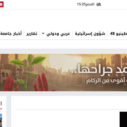
العصر
15:25
البث
نيو 48
شؤون إسرائيلية
عربي ودولي
تقارير
أخبار جامعة 
ا