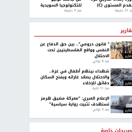
قدم المستوى (C)
للتكنولوجيا السويدية
5 دقيقة
منذ 9 دقيقة
قارير
" قانون درومي".. بين حق الدفاع عن
النفس وواقع الفلسطينيين تحت
الاحتلال
قارير
منذ 8 ثواني
شهداء بينهم أطفال في غزة..
والاحتلال يصعّد غاراته ويمنح السكان
دقائق للإخلاء
قارير
منذ 11 ثانية
الإعلام العبري: "معركة مضيق هرمز
تستهدف تثبيت رواية سياسية"
منذ 9 ثواني
قارير
صريحات خاصة