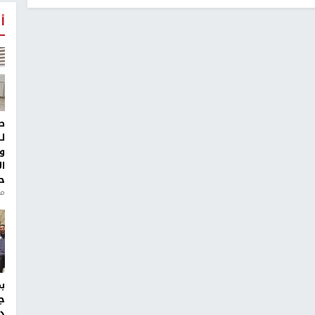
أ
ط
ل
و
ا
ح
من
ج
د