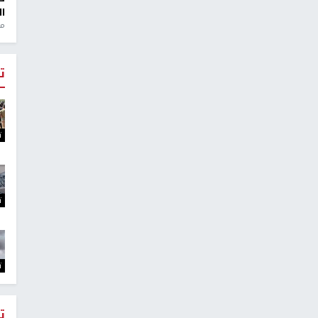
ال
منذ 1
ت
ت
ت
ت
ت