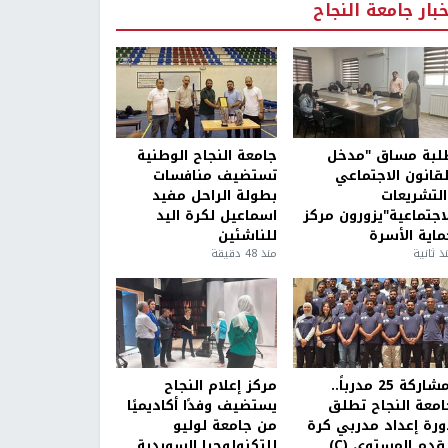
خبار جامعة النجاح
لبة مساق "مدخل
جامعة النجاح الوطنية
لقانون الاجتماعي
تستضيف منافسات
التشريعات
بطولة الراحل مفيد
لاجتماعية"يزورون مركز
اسماعيل لكرة اليد
ماية الأسرة
للناشئين
ذ ثانية
منذ 48 دقيقة
بمشاركة 25 مدرباً..
مركز إعلام النجاح
امعة النجاح تطلق
يستضيف وفدًا أكاديميًا
ورة إعداد مدربي كرة
من جامعة لوليو
قدم المستوى (C)
للتكنولوجيا السويدية