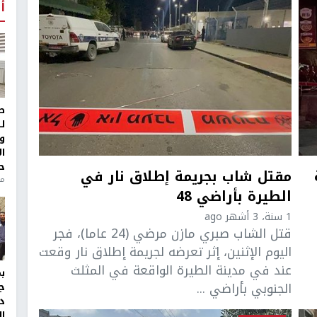
أ
ط
ل
و
ا
ح
مقتل شاب بجريمة إطلاق نار في
من
الطيرة بأراضي 48
1 سنة، 3 أشهر ago
قتل الشاب صبري مازن مرضي (24 عاما)، فجر
اليوم الإثنين، إثر تعرضه لجريمة إطلاق نار وقعت
عند في مدينة الطيرة الواقعة في المثلث
الجنوبي بأراضي ...
ج
د
ال