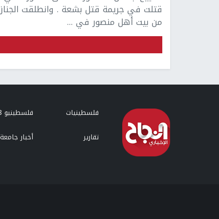
قتلت في جريمة قتل بشعة . وانطلقت الجناز
من بيت أهل منصور في ...
فلسطينيات
فلسطينيو 48
تقارير
أخبار جامعة 