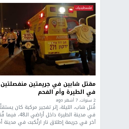
فلسطينيات
مقتل شابين في جريمتين منفصلتين
في الطيرة وأم الفحم
2 سنوات، 7 أشهر ago
قُتل شاب، الليلة، إثر تفجير مركبة كان يستقلّ
في مدينة الطيرة داخل أراضي الـ48، في
آخر في جريمة إطلاق نار ارتُكبت في مدينة أم