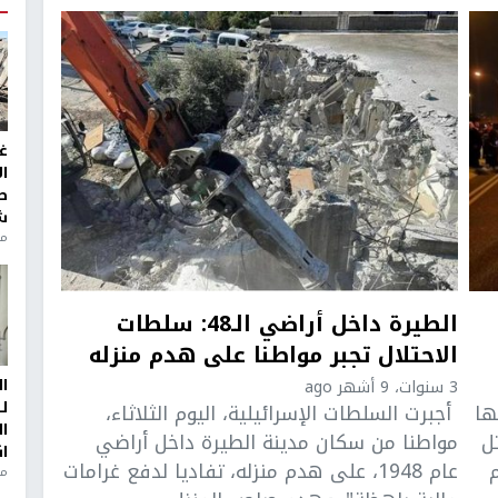
غ
ا
ط
ش
منذ 2
الطيرة داخل أراضي الـ48: سلطات
الاحتلال تجبر مواطنا على هدم منزله
ا
3 سنوات، 9 أشهر ago
ل
ها
أجبرت السلطات الإسرائيلية، اليوم الثلاثاء،
ا
ما قُتل
مواطنا من سكان مدينة الطيرة داخل أراضي
ا
عام 1948، على هدم منزله، تفاديا لدفع غرامات
من