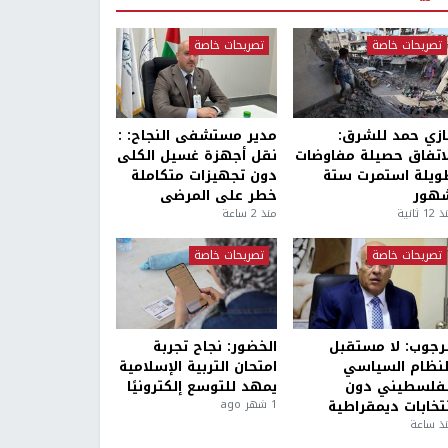
تصريحات خاصة
تصريحات خاصة
ازي حمد للشرق:
مدير مستشفى النجاح: :
لاتفاق حصيلة مفاوضات
نقل أجهزة غسيل الكلى
ويلة استمرت ستة
دون تجهيزات متكاملة
هور
خطر على المرضى
1 ثانية
منذ 2 ساعة
تصريحات خاصة
تصريحات خاصة
لرجوب: لا مستقبل
الخضور: نجاح تجربة
لنظام السياسي
امتحان التربية الإسلامية
لفلسطيني دون
يمهد للتوسع إلكترونيًا
نتخابات ديمقراطية
1 شهر ago
ذ ساعة