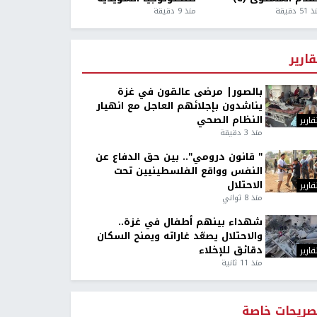
5 دقيقة
منذ 9 دقيقة
قارير
بالصور| مرضى عالقون في غزة
يناشدون بإجلائهم العاجل مع انهيار
النظام الصحي
قارير
منذ 3 دقيقة
" قانون درومي".. بين حق الدفاع عن
النفس وواقع الفلسطينيين تحت
الاحتلال
قارير
منذ 8 ثواني
شهداء بينهم أطفال في غزة..
والاحتلال يصعّد غاراته ويمنح السكان
دقائق للإخلاء
قارير
منذ 11 ثانية
صريحات خاصة