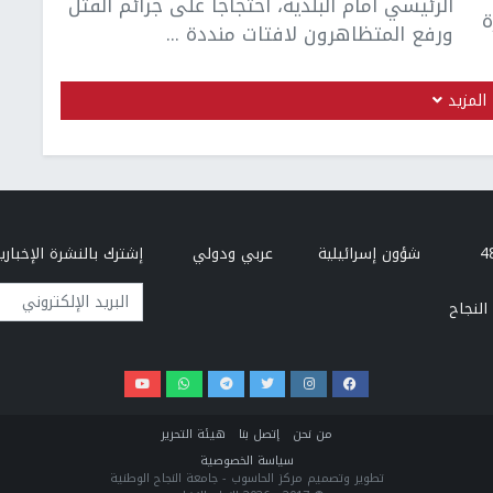
الرئيسي أمام البلدية، احتجاجا على جرائم القتل
ة
ورفع المتظاهرون لافتات منددة ...
المزيد
شؤون إسرائيلية
عربي ودولي
إشترك بالنشرة الإخبارية
البريد الإلكتروني
النجاح
من نحن
إتصل بنا
هيئة التحرير
سياسة الخصوصية
تطوير وتصميم مركز الحاسوب - جامعة النجاح الوطنية