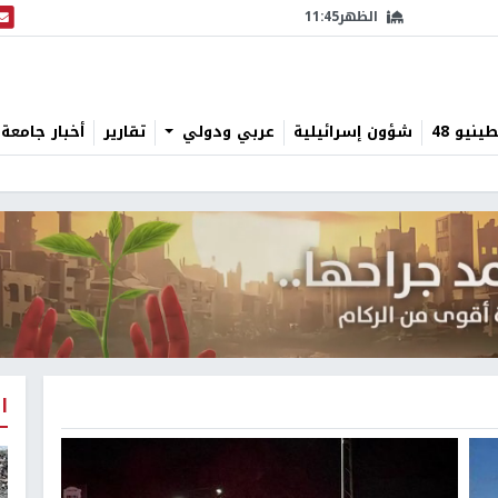
الظهر
11:45
البث
نيو 48
شؤون إسرائيلية
عربي ودولي
تقارير
أخبار جامعة 
ا