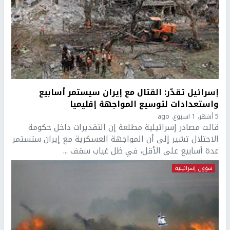
إسرائيل تقدّر: القتال مع إيران سيستمر أسابيع
واستعدادات لتوسيع المواجهة إقليميا
5 أشهر، 1 اسبوع. ago
قالت مصادر إسرائيلية مطلعة إن التقديرات داخل حكومة
الاحتلال تشير إلى أن المواجهة العسكرية مع إيران ستستمر
عدة أسابيع على الأقل، في ظل غياب سقف ...
شؤون إسرائيلية