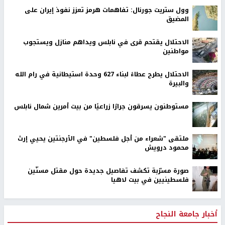
وول ستريت جورنال: تفاهمات هرمز تعزز نفوذ إيران على
المضيق
الاحتلال يقتحم قرى في نابلس ويداهم منازل ويستجوب
مواطنين
الاحتلال يطرح عطاءً لبناء 627 وحدة استيطانية في رام الله
والبيرة
مستوطنون يسرقون جرارًا زراعيًا من بيت أمرين شمال نابلس
ملتقى "شعراء من أجل فلسطين" في الأرجنتين يحيي إرث
محمود درويش
صورة مسرّبة تكشف تفاصيل جديدة حول مقتل مسنّين
فلسطينيين في بيت لاهيا
أخبار جامعة النجاح