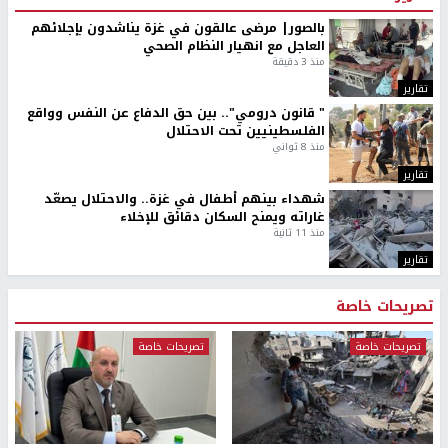
بالصور| مرضى عالقون في غزة يناشدون بإجلائهم
العاجل مع انهيار النظام الصحي
منذ 3 دقيقة
تقارير
" قانون درومي".. بين حق الدفاع عن النفس وواقع
الفلسطينيين تحت الاحتلال
منذ 8 ثواني
تقارير
شهداء بينهم أطفال في غزة.. والاحتلال يصعّد
غاراته ويمنح السكان دقائق للإخلاء
منذ 11 ثانية
تقارير
تصريحات خاصة
تصريحات خاصة
تصريحات خاصة