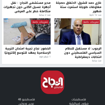
غازي حمد للشرق: الاتفاق حصيلة
مدير مستشفى النجاح: : نقل
مفاوضات طويلة استمرت ستة
أجهزة غسيل الكلى دون تجهيزات
شهور
متكاملة خطر على المرضى
منذ 12 ثانية
منذ 2 ساعة
تصريحات خاصة
تصريحات خاصة
الرجوب: لا مستقبل للنظام
الخضور: نجاح تجربة امتحان التربية
السياسي الفلسطيني دون
الإسلامية يمهد للتوسع إلكترونيًا
انتخابات ديمقراطية
1 شهر ago
منذ ساعة
فلسطينيات
فلسطينيو 48
شؤون إسرائيلية
عربي ودولي