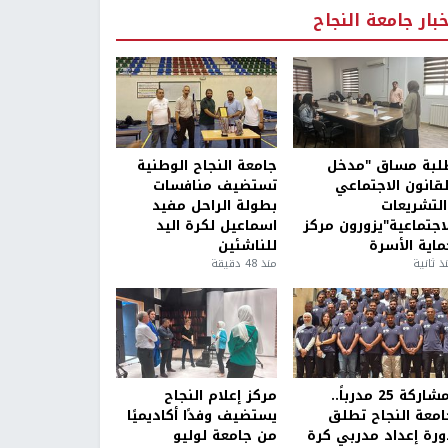
خبار جامعة النجاح
لبة مساق "مدخل
جامعة النجاح الوطنية
لقانون الاجتماعي
تستضيف منافسات
التشريعات
بطولة الراحل مفيد
لاجتماعية"يزورون مركز
اسماعيل لكرة اليد
ماية الأسرة
للناشئين
ذ ثانية
منذ 48 دقيقة
بمشاركة 25 مدرباً..
مركز إعلام النجاح
امعة النجاح تطلق
يستضيف وفدًا أكاديميًا
ورة إعداد مدربي كرة
من جامعة لوليو