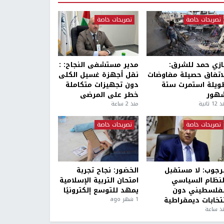
تصريحات خاصة
تصريحات خاصة
ازي حمد للشرق:
مدير مستشفى النجاح: :
لاتفاق حصيلة مفاوضات
نقل أجهزة غسيل الكلى
ويلة استمرت ستة
دون تجهيزات متكاملة
هور
خطر على المرضى
1 ثانية
منذ 2 ساعة
تصريحات خاصة
تصريحات خاصة
لرجوب: لا مستقبل
الخضور: نجاح تجربة
لنظام السياسي
امتحان التربية الإسلامية
لفلسطيني دون
يمهد للتوسع إلكترونيًا
نتخابات ديمقراطية
1 شهر ago
ذ ساعة