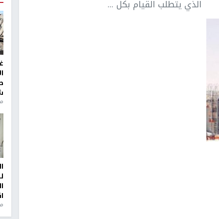
الذي يتطلب القيام بكل ...
غ
ا
ط
ش
منذ 2
ا
ل
ا
ا
من