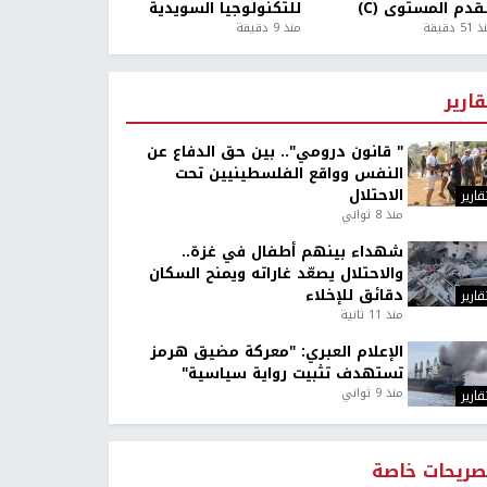
قدم المستوى (C)
للتكنولوجيا السويدية
5 دقيقة
منذ 9 دقيقة
قارير
" قانون درومي".. بين حق الدفاع عن
النفس وواقع الفلسطينيين تحت
الاحتلال
قارير
منذ 8 ثواني
شهداء بينهم أطفال في غزة..
والاحتلال يصعّد غاراته ويمنح السكان
دقائق للإخلاء
قارير
منذ 11 ثانية
الإعلام العبري: "معركة مضيق هرمز
تستهدف تثبيت رواية سياسية"
منذ 9 ثواني
قارير
صريحات خاصة