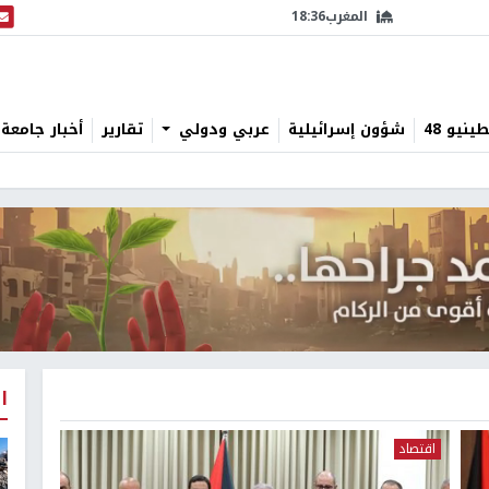
المغرب
18:36
البث
نيو 48
شؤون إسرائيلية
عربي ودولي
تقارير
أخبار جامعة 
ا
اقتصاد