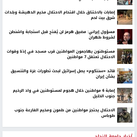
إصابات بالاختناق خلال اقتحام الاحتلال مخيم الدهيشة وبلدات
شرق بيت لحم
مسؤول إيراني: مضيق هرمز لن يُفتح قبل استجابة واشنطن
لشروط طهران
مستوطنون يهاجمون المواطنين قرب مسجد في إذنا وقوات
الاحتلال تعتقل 7 مواطنين
قائد «سنتكوم» يصل إسرائيل لبحث تطورات غزة والتنسيق
بشأن إيران
إصابة 6 مواطنين خلال هجوم لمستوطنين في واد الرخيم
جنوب الخليل
الاحتلال يحتجز مواطنين من طمون ومخيم الفارعة جنوب
طوباس
أخبار جامعة النجاح