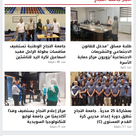
طلبة مساق "مدخل للقانون
جامعة النجاح الوطنية تستضيف
الاجتماعي والتشريعات
منافسات بطولة الراحل مفيد
الاجتماعية"يزورون مركز حماية
اسماعيل لكرة اليد للناشئين
الأسرة
منذ 48 دقيقة
منذ ثانية
بمشاركة 25 مدرباً.. جامعة النجاح
مركز إعلام النجاح يستضيف وفدًا
تطلق دورة إعداد مدربي كرة
أكاديميًا من جامعة لوليو
القدم المستوى (C)
للتكنولوجيا السويدية
منذ 51 دقيقة
منذ 9 دقيقة