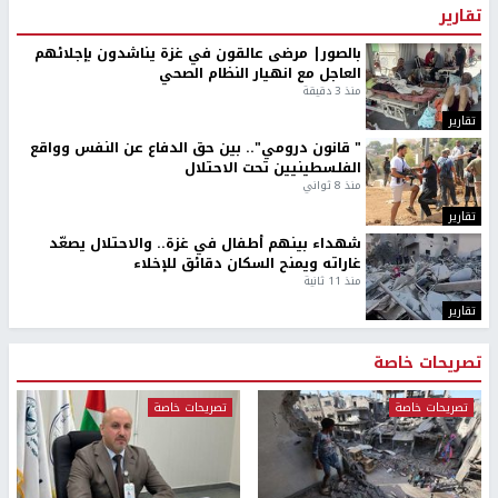
تقارير
بالصور| مرضى عالقون في غزة يناشدون بإجلائهم
العاجل مع انهيار النظام الصحي
منذ 3 دقيقة
تقارير
" قانون درومي".. بين حق الدفاع عن النفس وواقع
الفلسطينيين تحت الاحتلال
منذ 8 ثواني
تقارير
شهداء بينهم أطفال في غزة.. والاحتلال يصعّد
غاراته ويمنح السكان دقائق للإخلاء
منذ 11 ثانية
تقارير
تصريحات خاصة
تصريحات خاصة
تصريحات خاصة