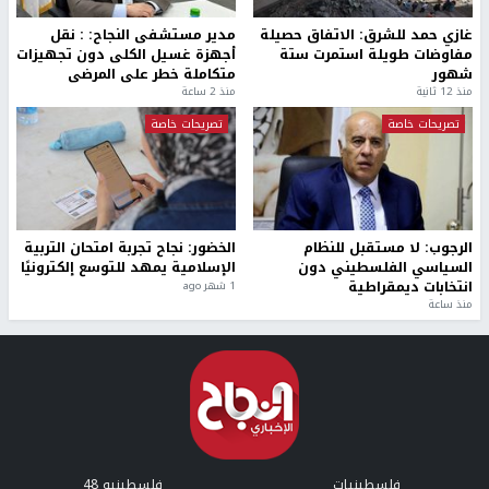
غازي حمد للشرق: الاتفاق حصيلة
مدير مستشفى النجاح: : نقل
مفاوضات طويلة استمرت ستة
أجهزة غسيل الكلى دون تجهيزات
شهور
متكاملة خطر على المرضى
منذ 12 ثانية
منذ 2 ساعة
تصريحات خاصة
تصريحات خاصة
الرجوب: لا مستقبل للنظام
الخضور: نجاح تجربة امتحان التربية
السياسي الفلسطيني دون
الإسلامية يمهد للتوسع إلكترونيًا
انتخابات ديمقراطية
1 شهر ago
منذ ساعة
فلسطينيات
فلسطينيو 48