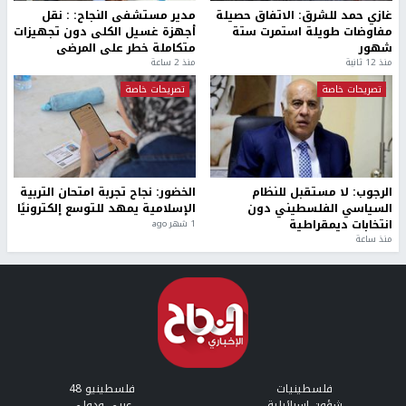
غازي حمد للشرق: الاتفاق حصيلة
مدير مستشفى النجاح: : نقل
مفاوضات طويلة استمرت ستة
أجهزة غسيل الكلى دون تجهيزات
شهور
متكاملة خطر على المرضى
منذ 12 ثانية
منذ 2 ساعة
تصريحات خاصة
تصريحات خاصة
الرجوب: لا مستقبل للنظام
الخضور: نجاح تجربة امتحان التربية
السياسي الفلسطيني دون
الإسلامية يمهد للتوسع إلكترونيًا
انتخابات ديمقراطية
1 شهر ago
منذ ساعة
فلسطينيات
فلسطينيو 48
شؤون إسرائيلية
عربي ودولي