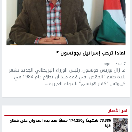
لماذا ترحب إسرائيل بجونسون ؟!
7 سنوات ago
ما زال بوريس جونسون، رئيس الوزراء البريطاني الجديد يشعر
بلذة طعم "الحمّص" في فمه منذ أن تطوّع عام 1984 في
كيبوتس "كفار هينسي" بالدولة العبرية ...
اخر الأخبار
73,386 شهيدًا و174,250 مصابًا منذ بدء العدوان على قطاع
غزة