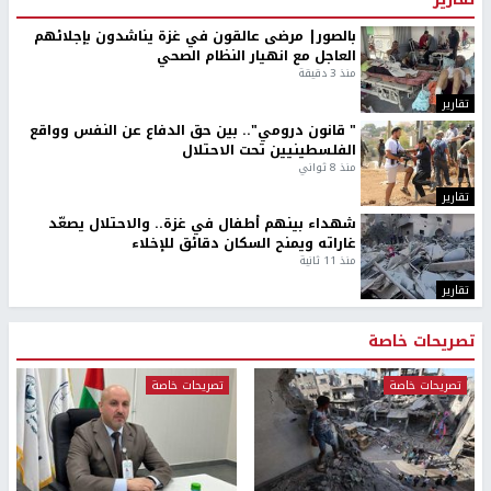
بالصور| مرضى عالقون في غزة يناشدون بإجلائهم
العاجل مع انهيار النظام الصحي
منذ 3 دقيقة
تقارير
" قانون درومي".. بين حق الدفاع عن النفس وواقع
الفلسطينيين تحت الاحتلال
منذ 8 ثواني
تقارير
شهداء بينهم أطفال في غزة.. والاحتلال يصعّد
غاراته ويمنح السكان دقائق للإخلاء
منذ 11 ثانية
تقارير
تصريحات خاصة
تصريحات خاصة
تصريحات خاصة