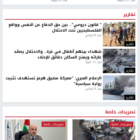
منذ 51 دقيقة
منذ 9 دقيقة
تقارير
" قانون درومي".. بين حق الدفاع عن النفس وواقع
الفلسطينيين تحت الاحتلال
منذ 8 ثواني
تقارير
شهداء بينهم أطفال في غزة.. والاحتلال يصعّد
غاراته ويمنح السكان دقائق للإخلاء
منذ 11 ثانية
تقارير
الإعلام العبري: "معركة مضيق هرمز تستهدف تثبيت
رواية سياسية"
منذ 9 ثواني
تقارير
تصريحات خاصة
تصريحات خاصة
تصريحات خاصة