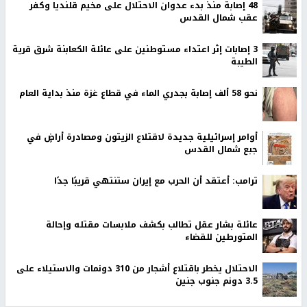
48 إصابة منذ بدء عدوان الاحتلال على مخيم قلنديا وكفر
عقب شمال القدس
‏3 إصابات إثر اعتداء مستوطنين على عائلة الكعابنة شرق قرية
الطيبة
نحو 58 ألف إصابة بجدري الماء في قطاع غزة منذ بداية العام
أوامر إسرائيلية جديدة لاقتلاع الزيتون ومصادرة أراضٍ في
جبع شمال القدس
ترامب: أعتقد أن الحرب مع إيران ستنتهي قريبًا جدًا
عائلة بشار عقل تطالب بكشف ملابسات مقتله وإحالة
المتورطين للقضاء
الاحتلال يخطر باقتلاع أشجار من 310 دونمات والاستيلاء على
3.5 دونم جنوب جنين