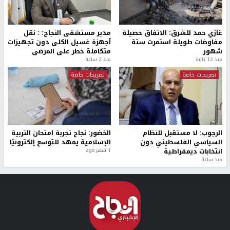
غازي حمد للشرق: الاتفاق حصيلة
مدير مستشفى النجاح: : نقل
مفاوضات طويلة استمرت ستة
أجهزة غسيل الكلى دون تجهيزات
شهور
متكاملة خطر على المرضى
منذ 12 ثانية
منذ 2 ساعة
تصريحات خاصة
تصريحات خاصة
الرجوب: لا مستقبل للنظام
الخضور: نجاح تجربة امتحان التربية
السياسي الفلسطيني دون
الإسلامية يمهد للتوسع إلكترونيًا
انتخابات ديمقراطية
1 شهر ago
منذ ساعة