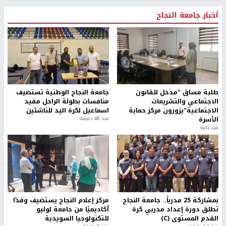
أخبار جامعة النجاح
طلبة مساق "مدخل للقانون
جامعة النجاح الوطنية تستضيف
الاجتماعي والتشريعات
منافسات بطولة الراحل مفيد
الاجتماعية"يزورون مركز حماية
اسماعيل لكرة اليد للناشئين
الأسرة
منذ 48 دقيقة
منذ ثانية
بمشاركة 25 مدرباً.. جامعة النجاح
مركز إعلام النجاح يستضيف وفدًا
تطلق دورة إعداد مدربي كرة
أكاديميًا من جامعة لوليو
القدم المستوى (C)
للتكنولوجيا السويدية