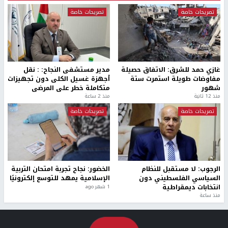
تصريحات خاصة
تصريحات خاصة
غازي حمد للشرق: الاتفاق حصيلة
مدير مستشفى النجاح: : نقل
مفاوضات طويلة استمرت ستة
أجهزة غسيل الكلى دون تجهيزات
شهور
متكاملة خطر على المرضى
منذ 12 ثانية
منذ 2 ساعة
تصريحات خاصة
تصريحات خاصة
الرجوب: لا مستقبل للنظام
الخضور: نجاح تجربة امتحان التربية
السياسي الفلسطيني دون
الإسلامية يمهد للتوسع إلكترونيًا
انتخابات ديمقراطية
1 شهر ago
منذ ساعة