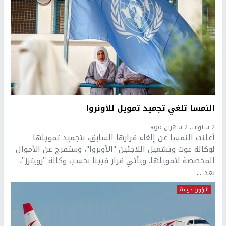
النمسا تلغي تجميد تمويل للأونروا
2 سنوات، 2 شهرين ago
أعلنت النمسا عن إلغاء قرارها السابق، بتجميد تمويلها
لوكالة غوث وتشغيل اللاجئين "الأونروا"، وستفرج عن الأموال
المخصصة لتمويلها. ويأتي قرار فيينا بحسب وكالة "رويترز"،
بعد ...
شؤون دولية