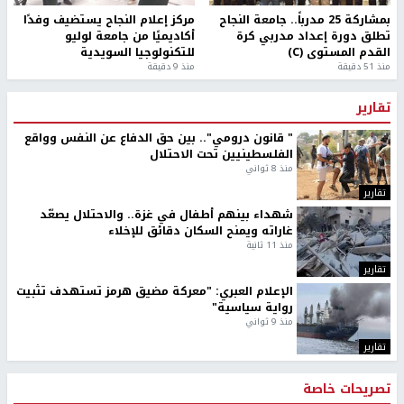
بمشاركة 25 مدرباً.. جامعة النجاح
مركز إعلام النجاح يستضيف وفدًا
تطلق دورة إعداد مدربي كرة
أكاديميًا من جامعة لوليو
القدم المستوى (C)
للتكنولوجيا السويدية
منذ 51 دقيقة
منذ 9 دقيقة
تقارير
" قانون درومي".. بين حق الدفاع عن النفس وواقع
الفلسطينيين تحت الاحتلال
منذ 8 ثواني
تقارير
شهداء بينهم أطفال في غزة.. والاحتلال يصعّد
غاراته ويمنح السكان دقائق للإخلاء
منذ 11 ثانية
تقارير
الإعلام العبري: "معركة مضيق هرمز تستهدف تثبيت
رواية سياسية"
منذ 9 ثواني
تقارير
تصريحات خاصة