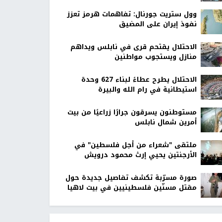
وول ستريت جورنال: تفاهمات هرمز تعزز
نفوذ إيران على المضيق
الاحتلال يقتحم قرى في نابلس ويداهم
منازل ويستجوب مواطنين
الاحتلال يطرح عطاءً لبناء 627 وحدة
استيطانية في رام الله والبيرة
مستوطنون يسرقون جرارًا زراعيًا من بيت
أمرين شمال نابلس
ملتقى "شعراء من أجل فلسطين" في
الأرجنتين يحيي إرث محمود درويش
صورة مسرّبة تكشف تفاصيل جديدة حول
مقتل مسنّين فلسطينيين في بيت لاهيا