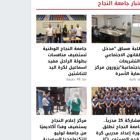
خبار جامعة النجاح
لبة مساق "مدخل
جامعة النجاح الوطنية
لقانون الاجتماعي
تستضيف منافسات
التشريعات
بطولة الراحل مفيد
لاجتماعية"يزورون مركز
اسماعيل لكرة اليد
ماية الأسرة
للناشئين
ذ ثانية
منذ 48 دقيقة
بمشاركة 25 مدرباً..
مركز إعلام النجاح
امعة النجاح تطلق
يستضيف وفدًا أكاديميًا
ورة إعداد مدربي كرة
من جامعة لوليو
قدم المستوى (C)
للتكنولوجيا السويدية