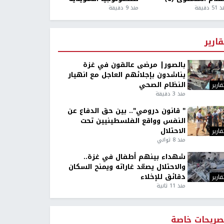
5 دقيقة
منذ 9 دقيقة
قارير
بالصور| مرضى عالقون في غزة
يناشدون بإجلائهم العاجل مع انهيار
النظام الصحي
قارير
منذ 3 دقيقة
" قانون درومي".. بين حق الدفاع عن
النفس وواقع الفلسطينيين تحت
الاحتلال
قارير
منذ 8 ثواني
شهداء بينهم أطفال في غزة..
والاحتلال يصعّد غاراته ويمنح السكان
دقائق للإخلاء
قارير
منذ 11 ثانية
صريحات خاصة