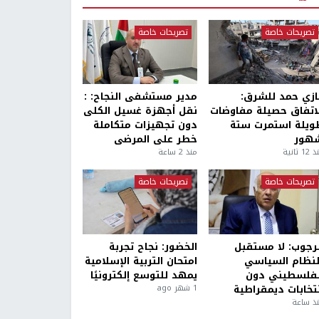
تصريحات خاصة
تصريحات خاصة
ازي حمد للشرق:
مدير مستشفى النجاح: :
لاتفاق حصيلة مفاوضات
نقل أجهزة غسيل الكلى
ويلة استمرت ستة
دون تجهيزات متكاملة
هور
خطر على المرضى
1 ثانية
منذ 2 ساعة
تصريحات خاصة
تصريحات خاصة
لرجوب: لا مستقبل
الخضور: نجاح تجربة
لنظام السياسي
امتحان التربية الإسلامية
لفلسطيني دون
يمهد للتوسع إلكترونيًا
نتخابات ديمقراطية
1 شهر ago
ذ ساعة