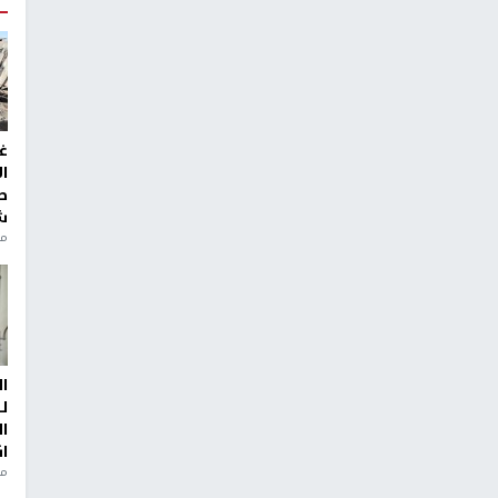
غ
ا
ط
ش
منذ 2
ا
ل
ا
ا
من