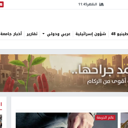
الظهر
11:45
البث
نيو 48
شؤون إسرائيلية
عربي ودولي
تقارير
أخبار جامعة 
ا
عالم الجريمة