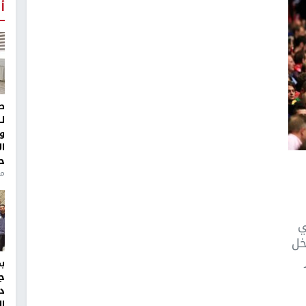
أ
ط
ل
و
ا
ح
من
ي
خل
ج
د
ال